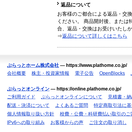
返品について
お客様のご都合による返品・交
ください。 商品開封後、または
合、返品・交換はお受けいたし
⇒
返品について詳しくはこちら
ぷらっとホーム株式会社
—
https://www.plathome.co.jp/
会社概要
株主・投資家情報
電子公告
OpenBlocks
ぷらっとオンライン
—
https://online.plathome.co.jp/
ご利用ガイド
ぷらっとオンラインについて
見積書・納
配送・決済について
よくあるご質問
特定商取引法に基
個人情報取り扱い方針
校費・公費・科研費払い取引のご
IPv6への取り組み
お客様からの声
ご注文の取り消し