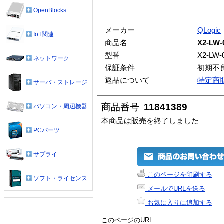
OpenBlocks
メーカー
QLogic
IoT関連
商品名
X2-LW-
型番
X2-LW-
ネットワーク
保証条件
初期不
返品について
特定商
サーバ・ストレージ
商品番号
11841389
パソコン・周辺機器
本商品は販売を終了しました
PCパーツ
サプライ
このページを印刷する
ソフト・ライセンス
メールでURLを送る
お気に入りに追加する
このページのURL