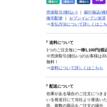
売掛取引(後払い)
｜
銀行振込(後
換宅配便
｜
セブンイレブン決済
⇒
支払方法について詳しくはこ
送料について
1つのご注文毎に
一律1,100円(税
※売掛取引(後払い)のお客様は33
無料！
⇒
送料について詳しくはこちら
配送について
在庫がある場合のご注文につき
いる発送日にて当社より発送い
尚、複数の商品をご注文の場合