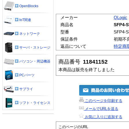
OpenBlocks
メーカー
QLogic
IoT関連
商品名
SFP4-
型番
SFP4-
ネットワーク
保証条件
初期不
返品について
特定商
サーバ・ストレージ
商品番号
11841152
パソコン・周辺機器
本商品は販売を終了しました
PCパーツ
サプライ
このページを印刷する
ソフト・ライセンス
メールでURLを送る
お気に入りに追加する
このページのURL