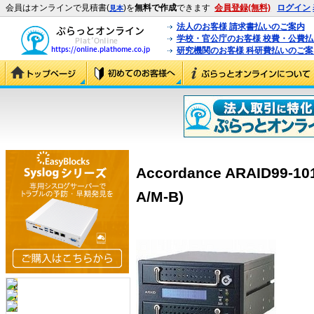
会員はオンラインで見積書(
)を
無料で作成
できます
会員登録(無料)
ログイン
見本
法人のお客様 請求書払いのご案内
学校・官公庁のお客様 校費・公費
研究機関のお客様 科研費払いのご案
Accordance ARAID99-101
A/M-B)