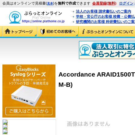
会員はオンラインで見積書(
)を
無料で作成
できます
会員登録(無料)
ログイン
見本
法人のお客様 請求書払いのご案内
学校・官公庁のお客様 校費・公費
研究機関のお客様 科研費払いのご案
Accordance ARAID1500T
M-B)