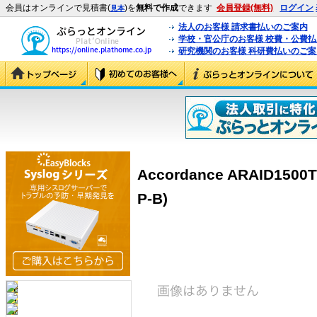
会員はオンラインで見積書(
)を
無料で作成
できます
会員登録(無料)
ログイン
見本
法人のお客様 請求書払いのご案内
学校・官公庁のお客様 校費・公費
研究機関のお客様 科研費払いのご案
Accordance ARAID1500Tr
P-B)