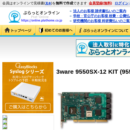
会員はオンラインで見積書(
)を
無料で作成
できます
会員登録(無料)
ログイン
見本
法人のお客様 請求書払いのご案内
学校・官公庁のお客様 校費・公費
研究機関のお客様 科研費払いのご案
3ware 9550SX-12 KIT (95