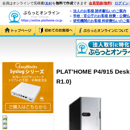
会員はオンラインで見積書(
)を
無料で作成
できます
会員登録(無料)
ログイン
見本
法人のお客様 請求書払いのご案内
学校・官公庁のお客様 校費・公費
研究機関のお客様 科研費払いのご案
PLAT’HOME P4/915 Deskto
R1.0)