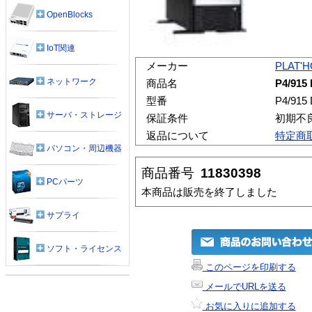
OpenBlocks
IoT関連
メーカー
PLAT'
ネットワーク
商品名
P4/915 
型番
P4/915 
サーバ・ストレージ
保証条件
初期不
返品について
特定商
パソコン・周辺機器
商品番号
11830398
PCパーツ
本商品は販売を終了しました
サプライ
ソフト・ライセンス
このページを印刷する
メールでURLを送る
お気に入りに追加する