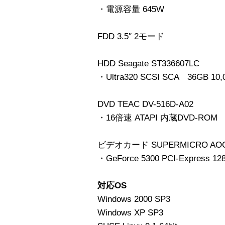
・電源容量 645W
FDD 3.5″ 2モード
HDD Seagate ST336607LC
・Ultra320 SCSI SCA 36GB 10,
DVD TEAC DV-516D-A02
・16倍速 ATAPI 内蔵DVD-ROM
ビデオカード SUPERMICRO AOC-
・GeForce 5300 PCI-Express 12
対応OS
Windows 2000 SP3
Windows XP SP3