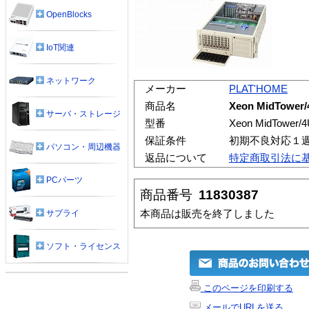
OpenBlocks
IoT関連
ネットワーク
メーカー
PLAT'HOME
商品名
Xeon MidTower
サーバ・ストレージ
型番
Xeon MidTower/
保証条件
初期不良対応１
パソコン・周辺機器
返品について
特定商取引法に
PCパーツ
商品番号
11830387
本商品は販売を終了しました
サプライ
ソフト・ライセンス
このページを印刷する
メールでURLを送る