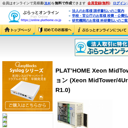
会員はオンラインで見積書(
)を
無料で作成
できます
会員登録(無料)
ログイン
見本
法人のお客様 請求書払いのご案内
学校・官公庁のお客様 校費・公費
研究機関のお客様 科研費払いのご案
PLAT’HOME Xeon MidTo
ョン (Xeon MidTower/4
R1.0)