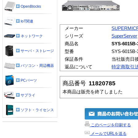
OpenBlocks
IoT関連
メーカー
SUPERMIC
シリーズ
SuperServer
ネットワーク
商品名
SYS-6015B
サーバ・ストレージ
型番
SYS-6015B-
保証条件
当社販売日
パソコン・周辺機器
返品について
特定商取引
PCパーツ
商品番号
11820785
本商品は販売を終了しました
サプライ
ソフト・ライセンス
このページを印刷する
メールでURLを送る