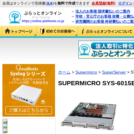
会員はオンラインで見積書(
)を
無料で作成
できます
会員登録(無料)
ログイン
見本
法人のお客様 請求書払いのご案内
学校・官公庁のお客様 校費・公費
研究機関のお客様 科研費払いのご案
ホーム
>
Supermicro
>
SuperServer
> S
SUPERMICRO SYS-6015B