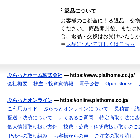
返品について
お客様のご都合による返品・交
ください。 商品開封後、または
合、返品・交換はお受けいたし
⇒
返品について詳しくはこちら
ぷらっとホーム株式会社
—
https://www.plathome.co.jp/
会社概要
株主・投資家情報
電子公告
OpenBlocks
ぷらっとオンライン
—
https://online.plathome.co.jp/
ご利用ガイド
ぷらっとオンラインについて
見積書・納
配送・決済について
よくあるご質問
特定商取引法に基
個人情報取り扱い方針
校費・公費・科研費払い取引のご
IPv6への取り組み
お客様からの声
ご注文の取り消し