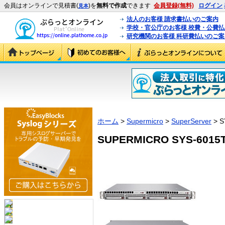
会員はオンラインで見積書(
)を
無料で作成
できます
会員登録(無料)
ログイン
見本
法人のお客様 請求書払いのご案内
学校・官公庁のお客様 校費・公費
研究機関のお客様 科研費払いのご案
ホーム
>
Supermicro
>
SuperServer
> S
SUPERMICRO SYS-6015T