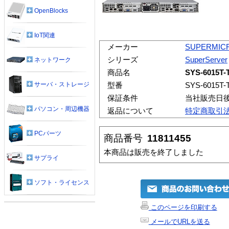
OpenBlocks
IoT関連
メーカー
SUPERMIC
シリーズ
SuperServer
ネットワーク
商品名
SYS-6015T-
サーバ・ストレージ
型番
SYS-6015T-
保証条件
当社販売日
パソコン・周辺機器
返品について
特定商取引
PCパーツ
商品番号
11811455
本商品は販売を終了しました
サプライ
ソフト・ライセンス
このページを印刷する
メールでURLを送る