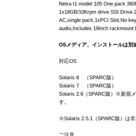
Netra t1 model 105 One pack 3
1x18GB/10Krpm drive SSI Drive 2x
AC,single pack,1xPCI Slot,No ke
audio,Includes 19inch rackmount k
OSメディア、インストールは別
対応OS
Solaris 8 （SPARC版）
Solaris 7 （SPARC版）
Solaris 2.6（SPARC版
す。
※Solaris 2.5.1（SPARC
ご注意