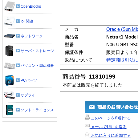
OpenBlocks
IoT関連
メーカー
Oracle (Sun Mi
ネットワーク
商品名
Netra t1 Mode
型番
N06-UGB1-9S
サーバ・ストレージ
保証条件
販売日より１
返品について
特定商取引法
パソコン・周辺機器
商品番号
11810199
PCパーツ
本商品は販売を終了しました
サプライ
ソフト・ライセンス
このページを印刷する
メールでURLを送る
お気に入りに追加する