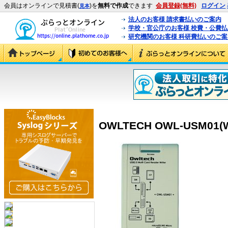
会員はオンラインで見積書(
)を
無料で作成
できます
会員登録(無料)
ログイン
見本
法人のお客様 請求書払いのご案内
学校・官公庁のお客様 校費・公費
研究機関のお客様 科研費払いのご案
OWLTECH OWL-USM01(W