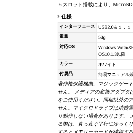
５スロット搭載により、MicroS
仕様
インターフェース
USB2.0＆１．
重量
53g
対応OS
Windows Vista/
OS10.1.3以降
カラー
ホワイト
付属品
簡易マニュアル兼
著作権保護機能、マジックゲート
せん。
メディアの変換アダプタ
をご使用ください。同梱以外の
せん。マイクロドライブは消費
り動作しない場合があります。
る際は、真っ直ぐ平行にゆっく
するとメモリーカードが破損す