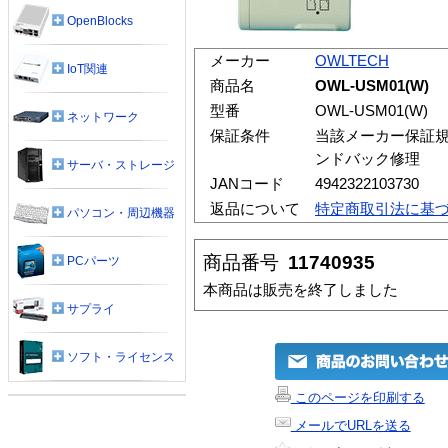
OpenBlocks
メーカー
OWLTECH
IoT関連
商品名
OWL-USM01(W)
型番
OWL-USM01(W)
ネットワーク
保証条件
当該メーカー保証規
ンドバック修理
サーバ・ストレージ
JANコード
4942322103730
返品について
特定商取引法に基
パソコン・周辺機器
商品番号
11740935
PCパーツ
本商品は販売を終了しました
サプライ
ソフト・ライセンス
このページを印刷する
メールでURLを送る