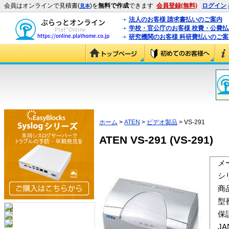
会員はオンラインで見積書(
)を
無料で作成
できます
会員登録(無料)
ログイン
見本
法人のお客様 請求書払いのご案内
学校・官公庁のお客様 校費・公費
研究機関のお客様 科研費払いのご案
ホーム
>
ATEN
>
ビデオ製品
> VS-291
ATEN VS-291 (VS-291)
メ
シ
商
型
保
J