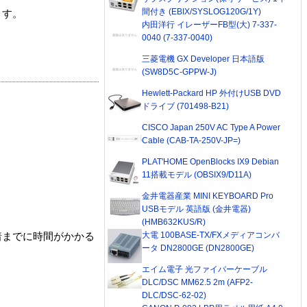
間付き (EBIX/SYSLOG120G/1Y)
ます。
内田洋行 イレーザーFB型(大) 7-337-
0040 (7-337-0040)
三菱電機 GX Developer 日本語版
(SW8D5C-GPPW-J)
Hewlett-Packard HP 外付けUSB DVD
ドライブ (701498-B21)
CISCO Japan 250V AC Type A Power
Cable (CAB-TA-250V-JP=)
PLAT'HOME OpenBlocks IX9 Debian
11搭載モデル (OBSIX9/D11A)
金井電器産業 MINI KEYBOARD Pro
USBモデル 英語版 (金井電器)
(HMB632KUS/R)
大電 100BASE-TX/FXメディアコンバ
着までに時間がかかる
ータ DN2800GE (DN2800GE)
エイム電子 光ファイバーケーブル
DLC/DSC MM62.5 2m (AFP2-
DLC/DSC-62-02)