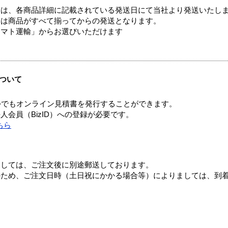
ては、各商品詳細に記載されている発送日にて当社より発送いたし
送は商品がすべて揃ってからの発送となります。
ヤマト運輸」からお選びいただけます
ついて
つでもオンライン見積書を発行することができます。
会員（BizID）への登録が必要です。
ちら
ましては、ご注文後に別途郵送しております。
のため、ご注文日時（土日祝にかかる場合等）によりましては、到