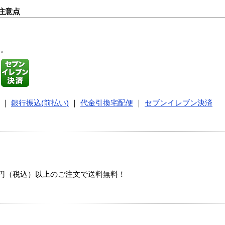
注意点
す。
｜
銀行振込(前払い)
｜
代金引換宅配便
｜
セブンイレブン決済
00円（税込）以上のご注文で送料無料！