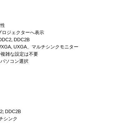
久性
プロジェクターへ表示
DDC2, DDC2B
, WXGA, UXGA、マルチシンクモニター
や複雑な設定は不要
なパソコン選択
2; DDC2B
マルチシンク