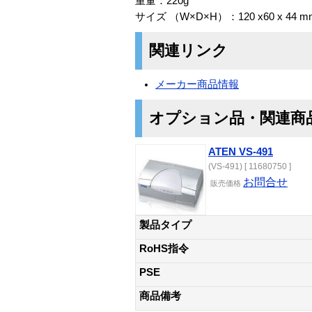
重量：220g
サイズ （W×D×H）：120 x60 x 44 m
関連リンク
メーカー商品情報
オプション品・関連商
ATEN VS-491
(VS-491) [ 11680750 ]
お問合せ
販売価格
製品タイプ
RoHS指令
PSE
商品備考