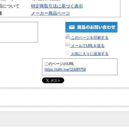
品について
特定商取引法に基づく表示
連
メーカー商品ページ
このページを印刷する
メールでURLを送る
お気に入りに追加する
このページのURL
https://plth.me/11680759