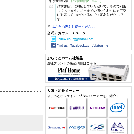
東京大学/K様
(ご利用期間2009年～)
“
請求書払いに対応していただいているので利用
しております。メールでの問い合わせにも丁寧
に対応していただけるので大変ありがたいで
す。
あなたの声をお寄せください!
公式アカウント / ページ
ぷらっとホーム社製品
当社ブランドの製品情報はこちら
人気・定番メーカー
ぷらっとオンラインで人気のメーカーをご紹介！