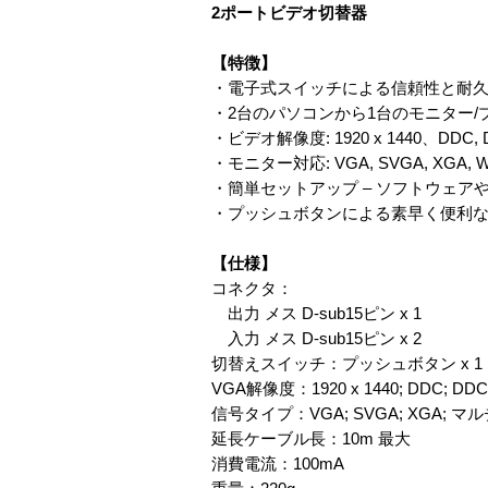
2ポートビデオ切替器
【特徴】
・電子式スイッチによる信頼性と耐
・2台のパソコンから1台のモニター/
・ビデオ解像度: 1920 x 1440、DDC, 
・モニター対応: VGA, SVGA, XGA
・簡単セットアップ – ソフトウェア
・プッシュボタンによる素早く便利
【仕様】
コネクタ：
出力 メス D-sub15ピン x 1
入力 メス D-sub15ピン x 2
切替えスイッチ：プッシュボタン x 1
VGA解像度：1920 x 1440; DDC; DDC
信号タイプ：VGA; SVGA; XGA; 
延長ケーブル長：10m 最大
消費電流：100mA