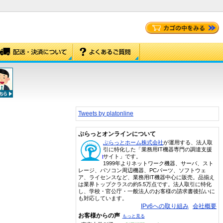
Tweets by platonline
ぷらっとオンラインについて
ぷらっとホーム株式会社
が運用する、法人取
引に特化した「業務用IT機器専門の調達支援
サイト」です。
1999年よりネットワーク機器、サーバ、スト
レージ、パソコン周辺機器、PCパーツ、ソフトウェ
ア、ライセンスなど、業務用IT機器中心に販売。品揃え
は業界トップクラスの約5.5万点です。法人取引に特化
し、学校・官公庁・一般法人のお客様の請求書後払いに
も対応しています。
IPv6への取り組み
会社概要
お客様からの声
もっと見る