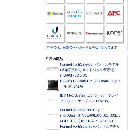
その他、多数のメーカー商品を取り扱ってます
注目の商品
Fortinet FortiGate-60Fバンドルモデル
(初年度先出しセンドバック保守付)
(FG-60F-BDL-US)
Hewlett-Packard HP LCD 8500 コンソ
ール (AF642A)
IBM Flex System コンソール・ブレイ
クアウト・ケーブル (81Y5286)
Fortinet Rack Mount Tray
(FortiGate40F/50E/60E/60F/61F/80E/8
0F/FS-108E) (SP-RACKTRAY-02)
Fortinet FortiGate-80F バンドルモデル