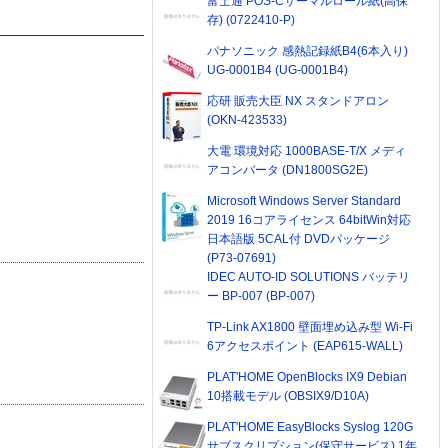
富士通 POS-Cサーマルロール紙(高保
存) (0722410-P)
パナソニック 感熱記録紙B4(6本入り)
UG-0001B4 (UG-0001B4)
応研 販売大臣 NX スタンドアロン
(OKN-423533)
大電 環境対応 1000BASE-T/X メディ
アコンバータ (DN1800SG2E)
Microsoft Windows Server Standard
2019 16コアライセンス 64bitWin対応
日本語版 5CAL付 DVDパッケージ
(P73-07691)
IDEC AUTO-ID SOLUTIONS バッテリ
ー BP-007 (BP-007)
TP-Link AX1800 壁面埋め込み型 Wi-Fi
6アクセスポイント (EAP615-WALL)
PLAT'HOME OpenBlocks IX9 Debian
10搭載モデル (OBSIX9/D10A)
PLAT'HOME EasyBlocks Syslog 120G
サブスクリプション(保守サービス) 1年