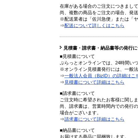
在庫がある場合のご注文につきまし
尚、複数の商品をご注文の場合、発
※配送業者は「佐川急便」または「
⇒
配送について詳しくはこちら
見積書・請求書・納品書等の発行に
■見積書について
ぷらっとオンラインでは、24時間い
※オンライン見積書発行には、一般法人
⇒
一般法人会員（BizID）の詳細はこ
⇒
見積書について詳細はこちら
■請求書について
ご注文時に希望されたお客様に関し
尚、請求書は、営業時間内での発行
場合がございます。
⇒
請求書について詳細はこちら
■納品書について
お届けする商品に同梱致します。