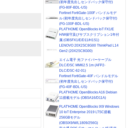
(初年度先出しセンドバック保守付)
(FG-80F-BDL-US)
Fortinet FortiGate-100F バンドルモデ
ル (初年度先出しセンドバック保守付)
(FG-100F-BDL-US)
PLAT'HOME OpenBlocks IoT FX1/E
H/W保守及びサブスクリプション1年付
属 (OBSFX1/E/D11/H1S1)
LENOVO 20X2SC8G00 ThinkPad L14
Gen2 (20X2SC8G00)
エイム電子 光ファイバーケーブル
DLC/DSC MM62.5 1m (AFP2-
DLC/DSC-62-01)
Fortinet FortiGate-40F バンドルモデル
(初年度先出しセンドバック保守付)
(FG-40F-BDL-US)
PLAT'HOME OpenBlocks A16 Debian
11搭載モデル (OBSA16/D11A)
PLAT'HOME OpenBlocks IX9 Windows
10 IoT Enterprise 2019 LTSC搭載
256GBモデル
(OBSIX9/W/L1809/256G)