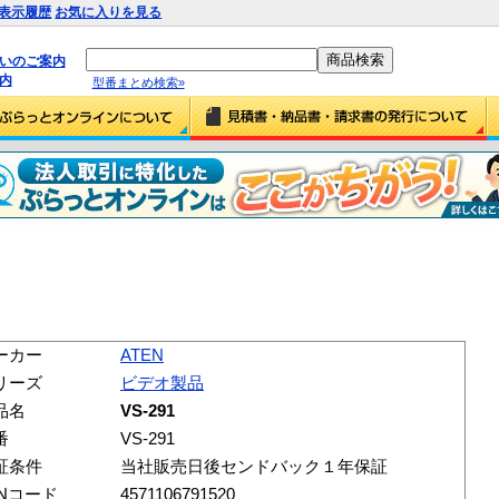
表示履歴
お気に入りを見る
払いのご案内
内
型番まとめ検索»
ーカー
ATEN
リーズ
ビデオ製品
品名
VS-291
番
VS-291
証条件
当社販売日後センドバック１年保証
ANコード
4571106791520