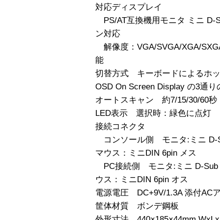
対応ディスプレイ
PS/AT互換機用モニタ ミニ D-S
ン対応
解像度：VGA/SVGA/XGA/SXG
能
切替方式 キーボードによるホ
OSD On Screen Display の
オートスキャン 約7/15/30/60秒
LED表示 選択時：緑色に点灯
接続コネクタ
コンソール側 モニタ:ミニ D-Su
マウス：ミニDIN 6pin メス
PC接続側 モニタ:ミニ D-Sub 
ウス：ミニDIN 6pin オス
電源電圧 DC+9V/1.3A 添付
筐体材質 ボンデ鋼板
外形寸法 440×185×44mm 