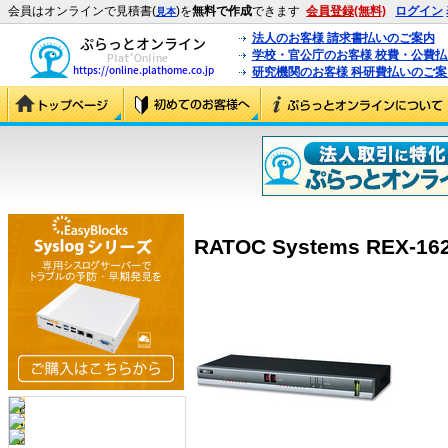
会員はオンラインで見積書(
)を
無料で作成
できます
会員登録(無料)
ログイン
見本
法人のお客様 請求書払いのご案内
学校・官公庁のお客様 校費・公費
研究機関のお客様 科研費払いのご案
RATOC Systems REX-162