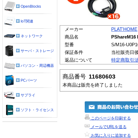
OpenBlocks
IoT関連
メーカー
PLAT'HOME
ネットワーク
商品名
PShareM16
型番
S/M16-U0P1
サーバ・ストレージ
保証条件
当社販売日
返品について
特定商取引
パソコン・周辺機器
商品番号
11680603
PCパーツ
本商品は販売を終了しました
サプライ
ソフト・ライセンス
このページを印刷する
メールでURLを送る
お気に入りに追加する