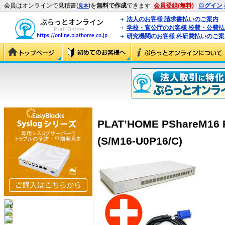
会員はオンラインで見積書(
)を
無料で作成
できます
会員登録(無料)
ログイン
見本
法人のお客様 請求書払いのご案内
学校・官公庁のお客様 校費・公費
研究機関のお客様 科研費払いのご案
PLAT’HOME PShareM1
(S/M16-U0P16/C)