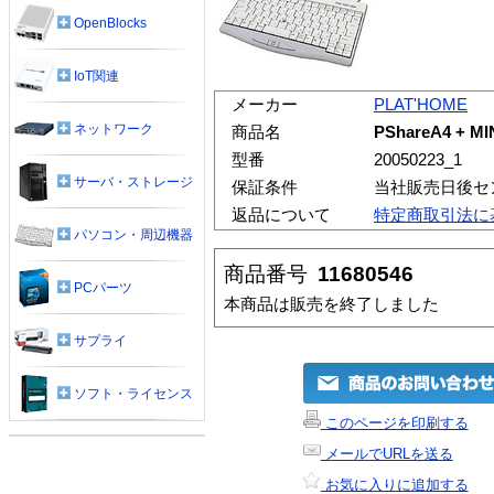
OpenBlocks
IoT関連
メーカー
PLAT'HOME
ネットワーク
商品名
PShareA4 +
型番
20050223_1
サーバ・ストレージ
保証条件
当社販売日後セ
返品について
特定商取引法に
パソコン・周辺機器
商品番号
11680546
PCパーツ
本商品は販売を終了しました
サプライ
ソフト・ライセンス
このページを印刷する
メールでURLを送る
お気に入りに追加する