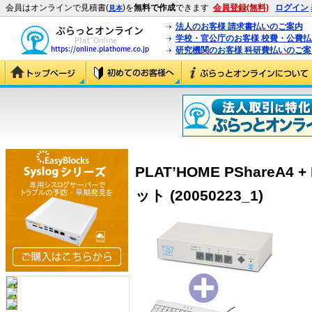
会員はオンラインで見積書(
)を
無料で作成
できます
会員登録(無料)
ログイン
見本
法人のお客様 請求書払いのご案内
学校・官公庁のお客様 校費・公費
研究機関のお客様 科研費払いのご案
PLAT’HOME PShareA4
ット (20050223_1)