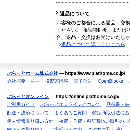
返品について
お客様のご都合による返品・交
ください。 商品開封後、または
合、返品・交換はお受けいたし
⇒
返品について詳しくはこちら
ぷらっとホーム株式会社
—
https://www.plathome.co.jp/
会社概要
株主・投資家情報
電子公告
OpenBlocks
ぷらっとオンライン
—
https://online.plathome.co.jp/
ご利用ガイド
ぷらっとオンラインについて
見積書・納
配送・決済について
よくあるご質問
特定商取引法に基
個人情報取り扱い方針
校費・公費・科研費払い取引のご
IPv6への取り組み
お客様からの声
ご注文の取り消し