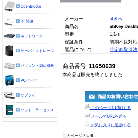
OpenBlocks
メーカー
abKey
IoT関連
商品名
abKey Deskto
型番
1.1-s
ネットワーク
保証条件
初期不良対応
返品について
特定商取引法
サーバ・ストレージ
商品番号
11650639
パソコン・周辺機器
本商品は販売を終了しました
PCパーツ
サプライ
このページを印刷する
ソフト・ライセンス
メールでURLを送る
お気に入りに追加する
このページのURL