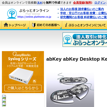
会員はオンラインで見積書(
)を
無料で作成
できます
会員登録(無料)
ログイン
見本
法人のお客様 請求書払いのご案内
学校・官公庁のお客様 校費・公費
研究機関のお客様 科研費払いのご案
abKey abKey Desktop Key