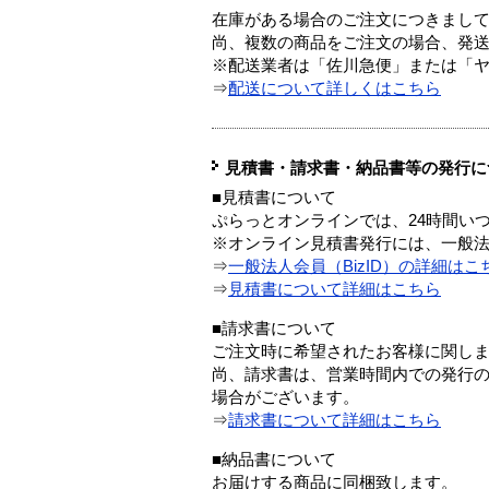
在庫がある場合のご注文につきまし
尚、複数の商品をご注文の場合、発
※配送業者は「佐川急便」または「
⇒
配送について詳しくはこちら
見積書・請求書・納品書等の発行に
■見積書について
ぷらっとオンラインでは、24時間い
※オンライン見積書発行には、一般法人
⇒
一般法人会員（BizID）の詳細はこ
⇒
見積書について詳細はこちら
■請求書について
ご注文時に希望されたお客様に関し
尚、請求書は、営業時間内での発行
場合がございます。
⇒
請求書について詳細はこちら
■納品書について
お届けする商品に同梱致します。