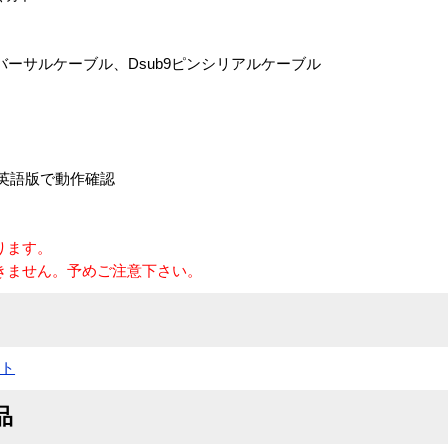
ニバーサルケーブル、Dsub9ピンシリアルケーブル
.0 英語版で動作確認
ります。
きません。予めご注意下さい。
ート
品