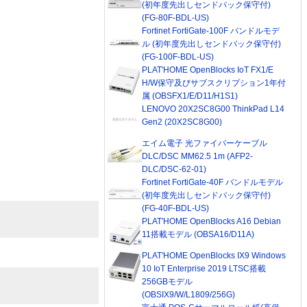
(初年度先出しセンドバック保守付)
(FG-80F-BDL-US)
Fortinet FortiGate-100F バンドルモデ
ル (初年度先出しセンドバック保守付)
(FG-100F-BDL-US)
PLAT'HOME OpenBlocks IoT FX1/E
H/W保守及びサブスクリプション1年付
属 (OBSFX1/E/D11/H1S1)
LENOVO 20X2SC8G00 ThinkPad L14
Gen2 (20X2SC8G00)
エイム電子 光ファイバーケーブル
DLC/DSC MM62.5 1m (AFP2-
DLC/DSC-62-01)
Fortinet FortiGate-40F バンドルモデル
(初年度先出しセンドバック保守付)
(FG-40F-BDL-US)
PLAT'HOME OpenBlocks A16 Debian
11搭載モデル (OBSA16/D11A)
PLAT'HOME OpenBlocks IX9 Windows
10 IoT Enterprise 2019 LTSC搭載
256GBモデル
(OBSIX9/W/L1809/256G)