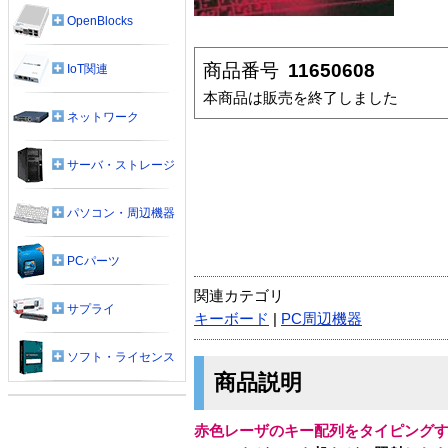
OpenBlocks
商品番号
11650608
IoT関連
本商品は販売を終了しました
ネットワーク
サーバ・ストレージ
パソコン・周辺機器
PCパーツ
関連カテゴリ
サプライ
キーボード
|
PC周辺機器
ソフト・ライセンス
商品説明
赤色レーザのキー配列をタイピング