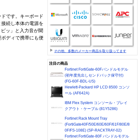
ードです。キーボード
と接続し本体の電源を
ッピッ」と入力音が聞
型ボディで携帯にも便
その他、多数のメーカー商品を取り扱ってます
注目の商品
Fortinet FortiGate-60Fバンドルモデル
(初年度先出しセンドバック保守付)
(FG-60F-BDL-US)
Hewlett-Packard HP LCD 8500 コンソ
ール (AF642A)
IBM Flex System コンソール・ブレイ
クアウト・ケーブル (81Y5286)
Fortinet Rack Mount Tray
(FortiGate40F/50E/60E/60F/61F/80E/8
0F/FS-108E) (SP-RACKTRAY-02)
Fortinet FortiGate-80F バンドルモデル