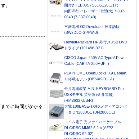
間付き (EBIX/SYSLOG120G/1Y)
ます。
内田洋行 イレーザーFB型(大) 7-337-
0040 (7-337-0040)
三菱電機 GX Developer 日本語版
(SW8D5C-GPPW-J)
Hewlett-Packard HP 外付けUSB DVD
ドライブ (701498-B21)
CISCO Japan 250V AC Type A Power
Cable (CAB-TA-250V-JP=)
PLAT'HOME OpenBlocks IX9 Debian
11搭載モデル (OBSIX9/D11A)
金井電器産業 MINI KEYBOARD Pro
USBモデル 英語版 (金井電器)
(HMB632KUS/R)
着までに時間がかかる
大電 100BASE-TX/FXメディアコンバ
ータ DN2800GE (DN2800GE)
エイム電子 光ファイバーケーブル
DLC/DSC MM62.5 2m (AFP2-
DLC/DSC-62-02)