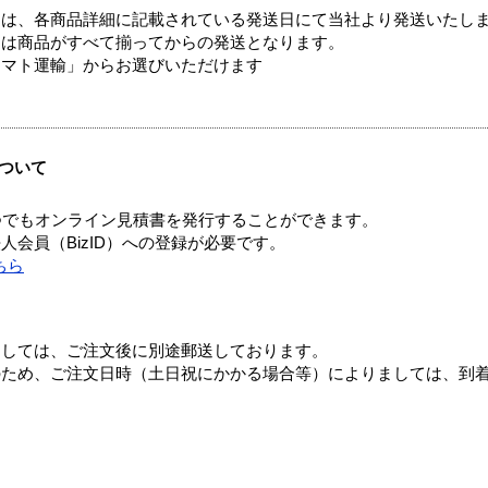
ては、各商品詳細に記載されている発送日にて当社より発送いたし
送は商品がすべて揃ってからの発送となります。
ヤマト運輸」からお選びいただけます
ついて
つでもオンライン見積書を発行することができます。
会員（BizID）への登録が必要です。
ちら
ましては、ご注文後に別途郵送しております。
のため、ご注文日時（土日祝にかかる場合等）によりましては、到