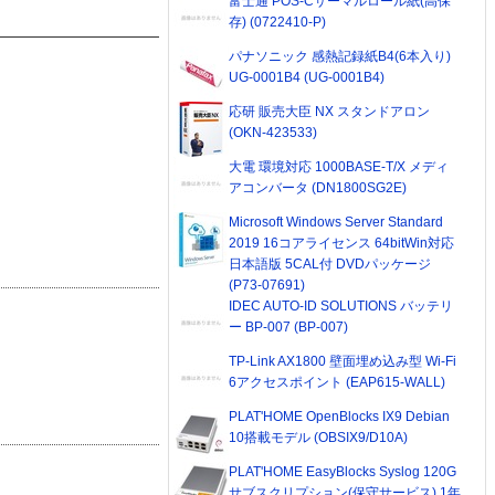
富士通 POS-Cサーマルロール紙(高保
存) (0722410-P)
パナソニック 感熱記録紙B4(6本入り)
UG-0001B4 (UG-0001B4)
応研 販売大臣 NX スタンドアロン
(OKN-423533)
大電 環境対応 1000BASE-T/X メディ
アコンバータ (DN1800SG2E)
Microsoft Windows Server Standard
2019 16コアライセンス 64bitWin対応
日本語版 5CAL付 DVDパッケージ
(P73-07691)
IDEC AUTO-ID SOLUTIONS バッテリ
ー BP-007 (BP-007)
TP-Link AX1800 壁面埋め込み型 Wi-Fi
6アクセスポイント (EAP615-WALL)
PLAT'HOME OpenBlocks IX9 Debian
10搭載モデル (OBSIX9/D10A)
PLAT'HOME EasyBlocks Syslog 120G
サブスクリプション(保守サービス) 1年