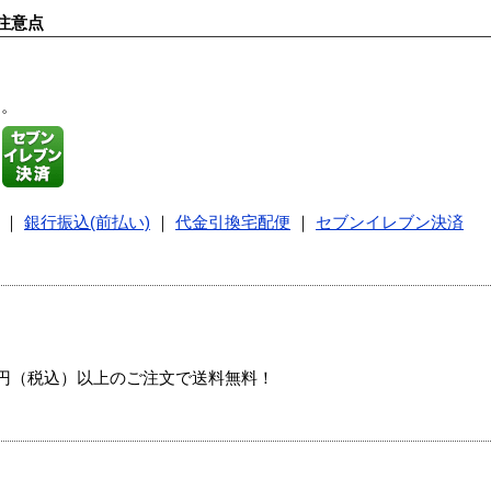
注意点
す。
｜
銀行振込(前払い)
｜
代金引換宅配便
｜
セブンイレブン決済
00円（税込）以上のご注文で送料無料！