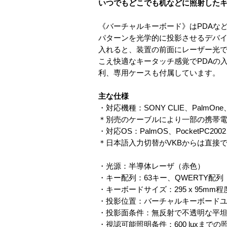
いつでもどこでも机などに照射した
《バーチャルキーボード》はPDAな
パターンを光学的に投影させるデバイ
入れると、装置の前面にレーザー光
こえ快適なキータッチ感覚でPDAの
利、専用ケースも付属しています。
主な仕様
・対応機種：SONY CLIE、PalmOne、
＊別売のケーブルにより一部の携帯
・対応OS：PalmOS、PocketPC2002、
＊日本語入力切替がVKBからは直接
・光源：半導体レーザ（赤色）
・キー配列：63キー、QWERTY配列
・キーボードサイズ：295 x 95mm程
・投影位置：バーチャルキーボードユ
・投影面条件：無反射で不透明な平
・視認可能照明条件：600 luxまでの