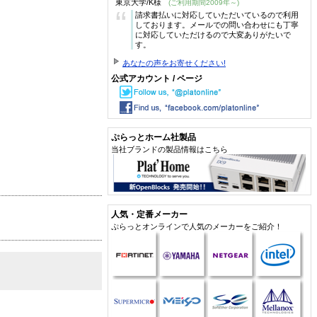
東京大学/K様
(ご利用期間2009年～)
“
請求書払いに対応していただいているので利用
しております。メールでの問い合わせにも丁寧
に対応していただけるので大変ありがたいで
す。
あなたの声をお寄せください!
公式アカウント / ページ
ぷらっとホーム社製品
当社ブランドの製品情報はこちら
人気・定番メーカー
ぷらっとオンラインで人気のメーカーをご紹介！