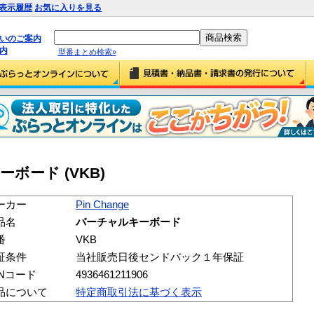
表示履歴
お気に入りを見る
払いのご案内
内
型番まとめ検索»
キーボード (VKB)
ーカー
Pin Change
品名
バーチャルキーボード
番
VKB
証条件
当社販売日後センドバック１年保証
ANコード
4936461211906
品について
特定商取引法に基づく表示