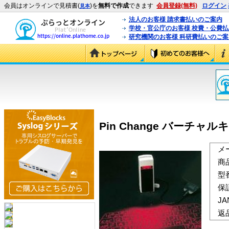
会員はオンラインで見積書(
)を
無料で作成
できます
会員登録(無料)
ログイン
見本
法人のお客様 請求書払いのご案内
学校・官公庁のお客様 校費・公費
研究機関のお客様 科研費払いのご案
Pin Change バーチャル
メ
商
型
保
J
返