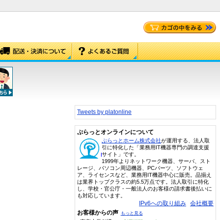
Tweets by platonline
ぷらっとオンラインについて
ぷらっとホーム株式会社
が運用する、法人取
引に特化した「業務用IT機器専門の調達支援
サイト」です。
1999年よりネットワーク機器、サーバ、スト
レージ、パソコン周辺機器、PCパーツ、ソフトウェ
ア、ライセンスなど、業務用IT機器中心に販売。品揃え
は業界トップクラスの約5.5万点です。法人取引に特化
し、学校・官公庁・一般法人のお客様の請求書後払いに
も対応しています。
IPv6への取り組み
会社概要
お客様からの声
もっと見る