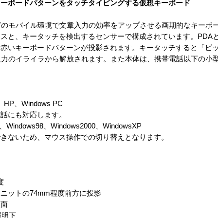
キーボードパターンをタッチタイピングする仮想キーボード
どのモバイル環境で文章入力の効率をアップさせる画期的なキーボ
スと、キータッチを検出するセンサーで構成されています。PDA
で赤いキーボードパターンが投影されます。キータッチすると「ピ
入力のイライラから解放されます。また本体は、携帯電話以下の小
HP、Windows PC
電話にも対応します。
Windows98、Windows2000、WindowsXP
できないため、マウス操作での切り替えとなります。
度
ニットの74mm程度前方に投影
坦面
照明下