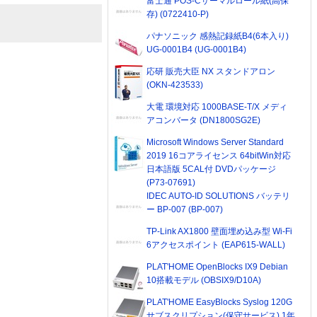
富士通 POS-Cサーマルロール紙(高保
存) (0722410-P)
パナソニック 感熱記録紙B4(6本入り)
UG-0001B4 (UG-0001B4)
応研 販売大臣 NX スタンドアロン
(OKN-423533)
大電 環境対応 1000BASE-T/X メディ
アコンバータ (DN1800SG2E)
Microsoft Windows Server Standard
2019 16コアライセンス 64bitWin対応
日本語版 5CAL付 DVDパッケージ
(P73-07691)
IDEC AUTO-ID SOLUTIONS バッテリ
ー BP-007 (BP-007)
TP-Link AX1800 壁面埋め込み型 Wi-Fi
6アクセスポイント (EAP615-WALL)
PLAT'HOME OpenBlocks IX9 Debian
10搭載モデル (OBSIX9/D10A)
PLAT'HOME EasyBlocks Syslog 120G
サブスクリプション(保守サービス) 1年