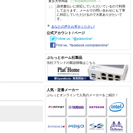
東京大学/K様
(ご利用期間2009年～)
“
請求書払いに対応していただいているので利用
しております。メールでの問い合わせにも丁寧
に対応していただけるので大変ありがたいで
す。
あなたの声をお寄せください!
公式アカウント / ページ
ぷらっとホーム社製品
当社ブランドの製品情報はこちら
人気・定番メーカー
ぷらっとオンラインで人気のメーカーをご紹介！