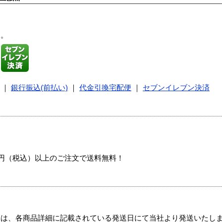
す。
｜
銀行振込(前払い)
｜
代金引換宅配便
｜
セブンイレブン決済
00円（税込）以上のご注文で送料無料！
ては、各商品詳細に記載されている発送日にて当社より発送いたし