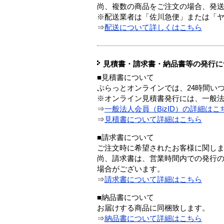
尚、複数の商品をご注文の場合、発
※配送業者は「佐川急便」または「
⇒
配送について詳しくはこちら
見積書・請求書・納品書等の発行に
■見積書について
ぷらっとオンラインでは、24時間い
※オンライン見積書発行には、一般法人
⇒
一般法人会員（BizID）の詳細はこ
⇒
見積書について詳細はこちら
■請求書について
ご注文時に希望されたお客様に関し
尚、請求書は、営業時間内での発行
場合がございます。
⇒
請求書について詳細はこちら
■納品書について
お届けする商品に同梱致します。
⇒
納品書について詳細はこちら