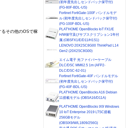
(初年度先出しセンドバック保守付)
(FG-80F-BDL-US)
Fortinet FortiGate-100F バンドルモデ
ル (初年度先出しセンドバック保守付)
(FG-100F-BDL-US)
PLAT'HOME OpenBlocks IoT FX1/E
ートするその他のOSで稼
H/W保守及びサブスクリプション1年付
属 (OBSFX1/E/D11/H1S1)
LENOVO 20X2SC8G00 ThinkPad L14
Gen2 (20X2SC8G00)
エイム電子 光ファイバーケーブル
DLC/DSC MM62.5 1m (AFP2-
DLC/DSC-62-01)
Fortinet FortiGate-40F バンドルモデル
(初年度先出しセンドバック保守付)
(FG-40F-BDL-US)
PLAT'HOME OpenBlocks A16 Debian
11搭載モデル (OBSA16/D11A)
PLAT'HOME OpenBlocks IX9 Windows
10 IoT Enterprise 2019 LTSC搭載
256GBモデル
(OBSIX9/W/L1809/256G)