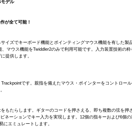
Bモデル
操作が全て可能！
おさまるサイズでキーボード機能とポインティングマウス機能を有した製
、マウス機能をTwiddler2のみで利用可能です。入力装置技術の
ーザに提供します。
IBM Trackpointです。親指を備えたマウス・ポインターをコントロ
す。
しい概念をもたらします。ギターのコードを押さえる、即ち複数の弦を
ビネーションでキー入力を実現します。12個の指キーおよび6個の
ドを容易にエミュレートします。