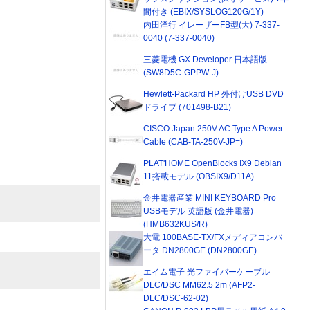
間付き (EBIX/SYSLOG120G/1Y)
内田洋行 イレーザーFB型(大) 7-337-
0040 (7-337-0040)
三菱電機 GX Developer 日本語版
(SW8D5C-GPPW-J)
Hewlett-Packard HP 外付けUSB DVD
ドライブ (701498-B21)
CISCO Japan 250V AC Type A Power
Cable (CAB-TA-250V-JP=)
PLAT'HOME OpenBlocks IX9 Debian
11搭載モデル (OBSIX9/D11A)
金井電器産業 MINI KEYBOARD Pro
USBモデル 英語版 (金井電器)
(HMB632KUS/R)
大電 100BASE-TX/FXメディアコンバ
ータ DN2800GE (DN2800GE)
エイム電子 光ファイバーケーブル
DLC/DSC MM62.5 2m (AFP2-
DLC/DSC-62-02)