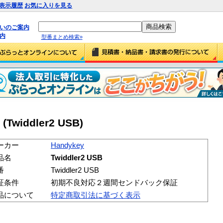
表示履歴
お気に入りを見る
払いのご案内
内
型番まとめ検索»
 (Twiddler2 USB)
ーカー
Handykey
品名
Twiddler2 USB
番
Twiddler2 USB
証条件
初期不良対応２週間センドバック保証
品について
特定商取引法に基づく表示