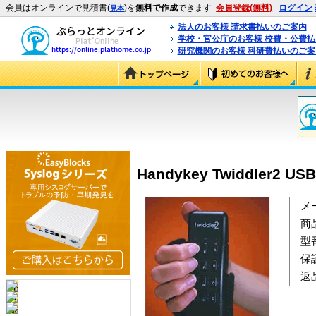
会員はオンラインで見積書(
)を
無料で作成
できます
会員登録(無料)
ログイン
見本
法人のお客様 請求書払いのご案内
学校・官公庁のお客様 校費・公費
研究機関のお客様 科研費払いのご案
Handykey Twiddler2 USB
メ
商
型
保
返