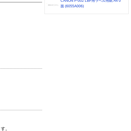
CANON P-002 LBP用ラベル用紙 A4 0
面 (6055A006)
ます。