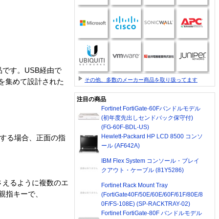
品です。USB経由で
その他、多数のメーカー商品を取り扱ってます
粋を集めて設計された
注目の商品
Fortinet FortiGate-60Fバンドルモデル
(初年度先出しセンドバック保守付)
(FG-60F-BDL-US)
Hewlett-Packard HP LCD 8500 コンソ
ールする場合、正面の指
ール (AF642A)
IBM Flex System コンソール・ブレイ
クアウト・ケーブル (81Y5286)
押さえるように複数のエ
Fortinet Rack Mount Tray
親指キーで、
(FortiGate40F/50E/60E/60F/61F/80E/8
0F/FS-108E) (SP-RACKTRAY-02)
Fortinet FortiGate-80F バンドルモデル