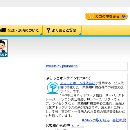
Tweets by platonline
ぷらっとオンラインについて
ぷらっとホーム株式会社
が運用する、法人取
引に特化した「業務用IT機器専門の調達支援
サイト」です。
1999年よりネットワーク機器、サーバ、スト
レージ、パソコン周辺機器、PCパーツ、ソフトウェ
ア、ライセンスなど、業務用IT機器中心に販売。品揃え
は業界トップクラスの約5.5万点です。法人取引に特化
し、学校・官公庁・一般法人のお客様の請求書後払いに
も対応しています。
IPv6への取り組み
会社概要
お客様からの声
もっと見る