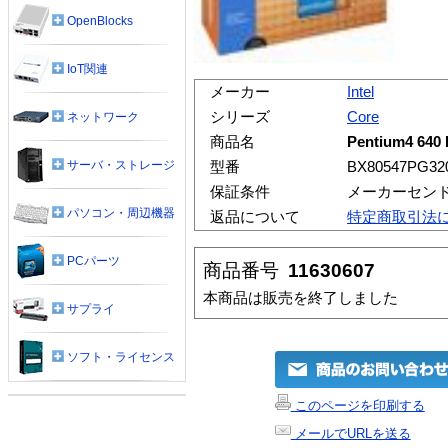
OpenBlocks
IoT関連
メーカー
Intel
シリーズ
Core
ネットワーク
商品名
Pentium4 640
サーバ・ストレージ
型番
BX80547PG32
保証条件
メーカーセン
パソコン・周辺機器
返品について
特定商取引法
PCパーツ
商品番号
11630607
本商品は販売を終了しました
サプライ
ソフト・ライセンス
このページを印刷する
メールでURLを送る