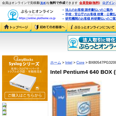
会員はオンラインで見積書(
)を
無料で作成
できます
会員登録(無料)
ログイン
見本
法人のお客様 請求書払いのご案内
学校・官公庁のお客様 校費・公費
研究機関のお客様 科研費払いのご案
ホーム
>
Intel
>
Core
> BX80547PG320
Intel Pentium4 640 BOX