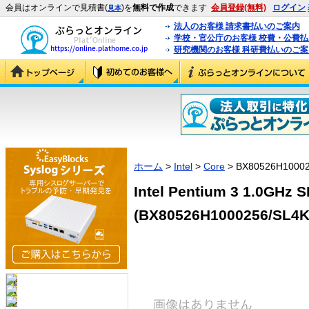
会員はオンラインで見積書(
)を
無料で作成
できます
会員登録(無料)
ログイン
見本
法人のお客様 請求書払いのご案内
学校・官公庁のお客様 校費・公費
研究機関のお客様 科研費払いのご案
ホーム
>
Intel
>
Core
> BX80526H10002
Intel Pentium 3 1.0GHz
(BX80526H1000256/SL4K