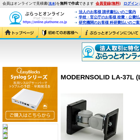
会員はオンラインで見積書(
)を
無料で作成
できます
会員登録(無料)
ログイン
見本
法人のお客様 請求書払いのご案内
学校・官公庁のお客様 校費・公費
研究機関のお客様 科研費払いのご案
MODERNSOLID LA-37L (