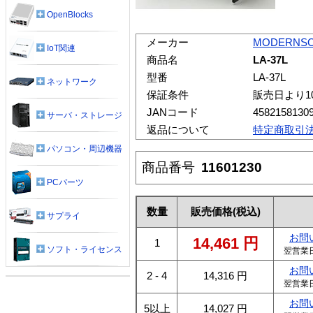
OpenBlocks
メーカー
MODERNSO
IoT関連
商品名
LA-37L
型番
LA-37L
ネットワーク
保証条件
販売日より1
JANコード
4582158130
サーバ・ストレージ
返品について
特定商取引
パソコン・周辺機器
商品番号
11601230
PCパーツ
数量
販売価格
(税込)
サプライ
お問
14,461
円
1
ソフト・ライセンス
翌営業
お問
2 - 4
14,316
円
翌営業
お問
5以上
14,027
円