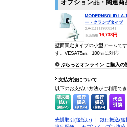
オプション品・関連商
MODERNSOLID L
ー・クランプタイプ
(LA-11) [ 11980824 ]
16,738円
販売価格
壁面固定タイプの小型アームです
す。VESA75㎜、100㎜に対応
ぷらっとオンライン ご購入の
支払方法について
以下のお支払い方法がご利用で
売掛取引(後払い)
｜
銀行振込(後
換宅配便
｜
セブンイレブン決済