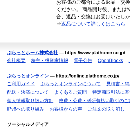
お客様のご都合による返品・交
ください。 商品開封後、または
合、返品・交換はお受けいたし
⇒
返品について詳しくはこちら
ぷらっとホーム株式会社
—
https://www.plathome.co.jp/
会社概要
株主・投資家情報
電子公告
OpenBlocks
ぷらっとオンライン
—
https://online.plathome.co.jp/
ご利用ガイド
ぷらっとオンラインについて
見積書・納
配送・決済について
よくあるご質問
特定商取引法に基
個人情報取り扱い方針
校費・公費・科研費払い取引のご
IPv6への取り組み
お客様からの声
ご注文の取り消し
ソーシャルメディア