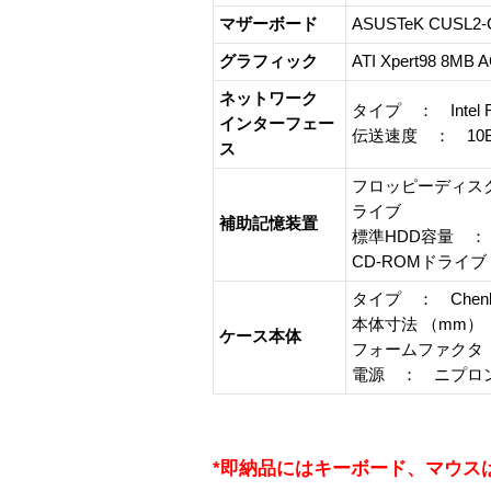
マザーボード
ASUSTeK CUSL2-
グラフィック
ATI Xpert98 8MB 
ネットワーク
タイプ ： Intel R 
インターフェー
伝送速度 ： 10BAS
ス
フロッピーディスク ：
ライブ
補助記憶装置
標準HDD容量 ： 4
CD-ROMドライブ 
タイプ ： Chenbro
本体寸法 （mm） ：
ケース本体
フォームファクタ
電源 ： ニプロン 21
*即納品にはキーボード、マウス