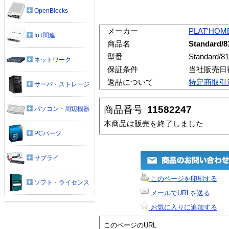
OpenBlocks
メーカー
PLAT'HOM
IoT関連
商品名
Standard/8
型番
Standard/8
ネットワーク
保証条件
当社販売日
返品について
特定商取引
サーバ・ストレージ
商品番号
11582247
パソコン・周辺機器
本商品は販売を終了しました
PCパーツ
サプライ
このページを印刷する
ソフト・ライセンス
メールでURLを送る
お気に入りに追加する
このページのURL