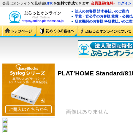
会員はオンラインで見積書(
)を
無料で作成
できます
会員登録(無料)
ログイン
見本
法人のお客様 請求書払いのご案内
学校・官公庁のお客様 校費・公費
研究機関のお客様 科研費払いのご案
PLAT’HOME Standard/815