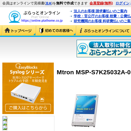
会員はオンラインで見積書(
)を
無料で作成
できます
会員登録(無料)
ログイン
見本
法人のお客様 請求書払いのご案内
学校・官公庁のお客様 校費・公費
研究機関のお客様 科研費払いのご案
Mtron MSP-S7K25032A-0