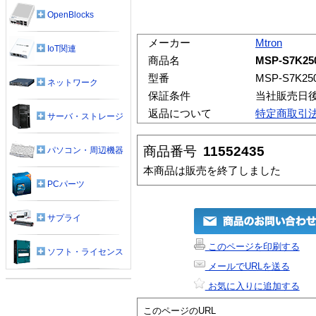
OpenBlocks
メーカー
Mtron
IoT関連
商品名
MSP-S7K25
型番
MSP-S7K250
ネットワーク
保証条件
当社販売日
返品について
特定商取引
サーバ・ストレージ
商品番号
11552435
パソコン・周辺機器
本商品は販売を終了しました
PCパーツ
サプライ
このページを印刷する
ソフト・ライセンス
メールでURLを送る
お気に入りに追加する
このページのURL