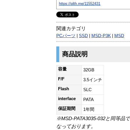
https://plth.me/11552431
関連カテゴリ
PCパーツ
|
SSD
|
MSD-P3K
|
MSD
商品説明
容量
32GB
F/F
3.5インチ
Flash
SLC
interface
PATA
保証期間
1年間
※MSD-PATA3035-032と
なっております。