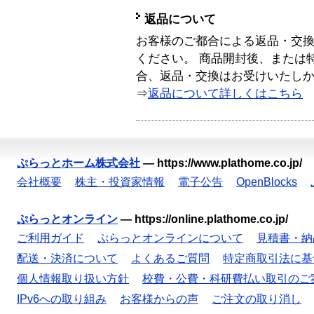
返品について
お客様のご都合による返品・交
ください。 商品開封後、または
合、返品・交換はお受けいたし
⇒
返品について詳しくはこちら
ぷらっとホーム株式会社
—
https://www.plathome.co.jp/
会社概要
株主・投資家情報
電子公告
OpenBlocks
ぷらっとオンライン
—
https://online.plathome.co.jp/
ご利用ガイド
ぷらっとオンラインについて
見積書・納
配送・決済について
よくあるご質問
特定商取引法に基
個人情報取り扱い方針
校費・公費・科研費払い取引のご
IPv6への取り組み
お客様からの声
ご注文の取り消し