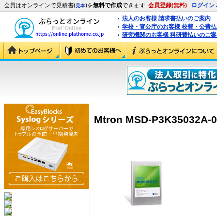
会員はオンラインで見積書(
)を
無料で作成
できます
会員登録(無料)
ログイン
見本
法人のお客様 請求書払いのご案内
学校・官公庁のお客様 校費・公費
研究機関のお客様 科研費払いのご案
Mtron MSD-P3K35032A-0