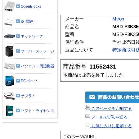
OpenBlocks
メーカー
Mtron
IoT関連
商品名
MSD-P3K35
型番
MSD-P3K35
ネットワーク
保証条件
当社販売日
返品について
特定商取引
サーバ・ストレージ
商品番号
11552431
パソコン・周辺機器
本商品は販売を終了しました
PCパーツ
サプライ
このページを印刷する
ソフト・ライセンス
メールでURLを送る
お気に入りに追加する
このページのURL