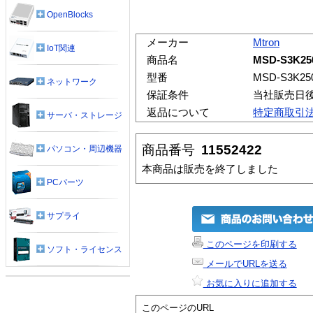
OpenBlocks
メーカー
Mtron
IoT関連
商品名
MSD-S3K25
型番
MSD-S3K25
ネットワーク
保証条件
当社販売日
返品について
特定商取引
サーバ・ストレージ
商品番号
11552422
パソコン・周辺機器
本商品は販売を終了しました
PCパーツ
サプライ
このページを印刷する
ソフト・ライセンス
メールでURLを送る
お気に入りに追加する
このページのURL