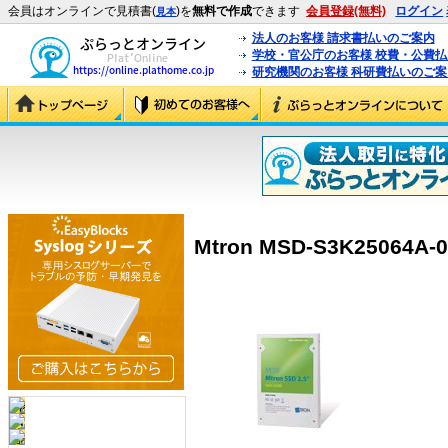
会員はオンラインで見積書(
)を
無料で作成
できます
会員登録(無料)
ログイン
見本
法人のお客様 請求書払いのご案内
学校・官公庁のお客様 校費・公費
研究機関のお客様 科研費払いのご案
Mtron MSD-S3K25064A-0