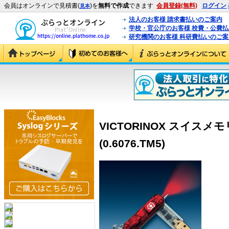
会員はオンラインで見積書(
)を
無料で作成
できます
会員登録(無料)
ログイン
見本
法人のお客様 請求書払いのご案内
学校・官公庁のお客様 校費・公費
研究機関のお客様 科研費払いのご案
VICTORINOX スイスメ
(0.6076.TM5)