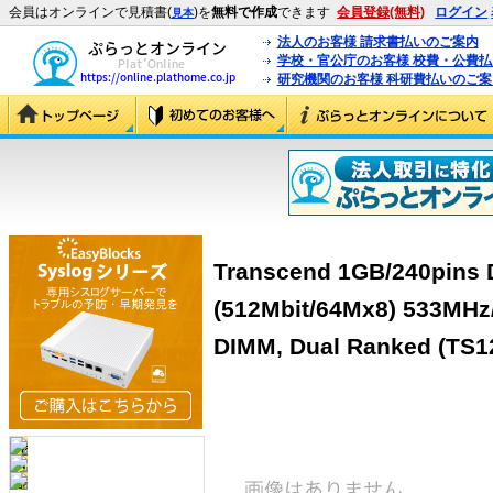
会員はオンラインで見積書(
)を
無料で作成
できます
会員登録(無料)
ログイン
見本
法人のお客様 請求書払いのご案内
学校・官公庁のお客様 校費・公費
研究機関のお客様 科研費払いのご案
Transcend 1GB/240pins
(512Mbit/64Mx8) 533MHz/
DIMM, Dual Ranked (TS