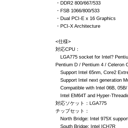
・DDR2 800/667/533
・FSB 1066/800/533
・Dual PCI-E x 16 Graphics
・PCI-X Architecture
<仕様>
対応CPU：
LGA775 socket for Intel? Pentiu
Pentium D / Pentium 4 / Celeron
Support Intel 65nm, Core2 Extr
Support Intel next generation M
Compatible with Intel 06B, 05B/
Intel EM64T and Hyper-Threadin
対応ソケット：LGA775
チップセット：
North Bridge: Intel 975X support
South Bridge: Intel ICH7R