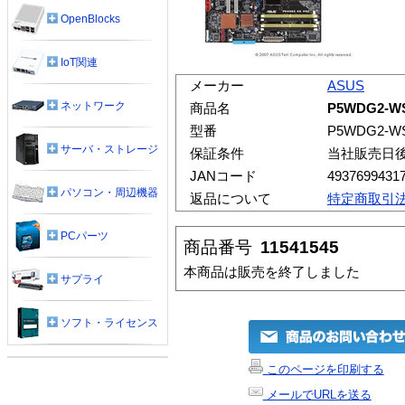
OpenBlocks
IoT関連
メーカー
ASUS
ネットワーク
商品名
P5WDG2-WS
型番
P5WDG2-WS
サーバ・ストレージ
保証条件
当社販売日
JANコード
4937699431
パソコン・周辺機器
返品について
特定商取引
PCパーツ
商品番号
11541545
本商品は販売を終了しました
サプライ
ソフト・ライセンス
このページを印刷する
メールでURLを送る