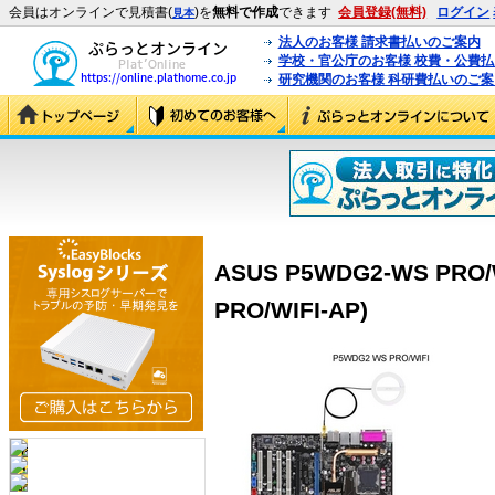
会員はオンラインで見積書(
)を
無料で作成
できます
会員登録(無料)
ログイン
見本
法人のお客様 請求書払いのご案内
学校・官公庁のお客様 校費・公費
研究機関のお客様 科研費払いのご案
ASUS P5WDG2-WS PRO/
PRO/WIFI-AP)