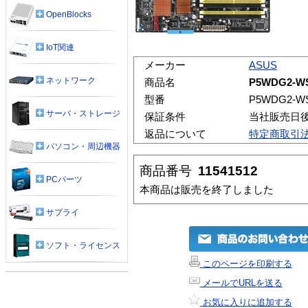
OpenBlocks
IoT関連
メーカー
ASUS
ネットワーク
商品名
P5WDG2-WS 
型番
P5WDG2-WS 
サーバ・ストレージ
保証条件
当社販売日
返品について
特定商取引
パソコン・周辺機器
商品番号
11541512
PCパーツ
本商品は販売を終了しました
サプライ
ソフト・ライセンス
このページを印刷する
メールでURLを送る
お気に入りに追加する