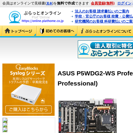
会員はオンラインで見積書(
)を
無料で作成
できます
会員登録(無料)
ログイン
見本
法人のお客様 請求書払いのご案内
学校・官公庁のお客様 校費・公費
研究機関のお客様 科研費払いのご案
ASUS P5WDG2-WS Profe
Professional)