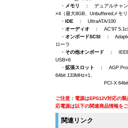
・
メモリ
： デュアルチャンネル
×4（最大8GB、Unbufferedメ
・
IDE
： UltraATA/100
・
オーディオ
： AC’97 5.
・
オンボードSCSI
： Adaptec
ローラ
・
その他オンボード
： IEEE
USB×6
・
拡張スロット
： AGP Pro
64bit 133MHz×1、
PCI-X 64bit 100MHz×
ご注意：電源はEPS12V対応の
応電源は以下の関連商品情報を
関連リンク