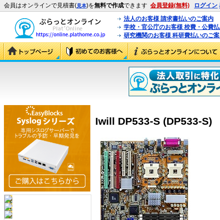
会員はオンラインで見積書(
)を
無料で作成
できます
会員登録(無料)
ログイン
見本
法人のお客様 請求書払いのご案内
学校・官公庁のお客様 校費・公費
研究機関のお客様 科研費払いのご案
Iwill DP533-S (DP533-S)