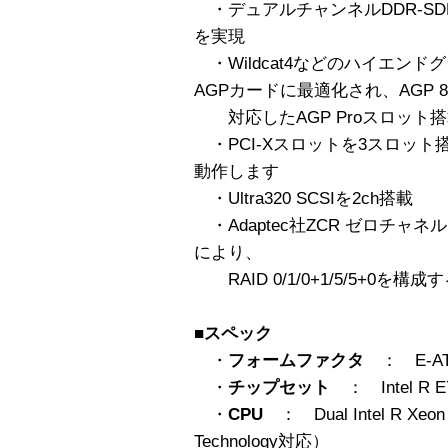
・デュアルチャンネルDDR-S
を実現
・Wildcat4などのハイエン
AGPカードに最適化され、AGP 
対応したAGP Proスロット
・PCI-Xスロットを3スロット搭載。64
動作します
・Ultra320 SCSIを2ch搭載
・Adaptec社ZCR ゼロチャネ
により、
RAID 0/1/0+1/5/5+0を
■スペック
・
フォームファクタ
： E-A
・
チップセット
： Intel R E7
・
CPU
： Dual Intel R Xeon
Technology対応）