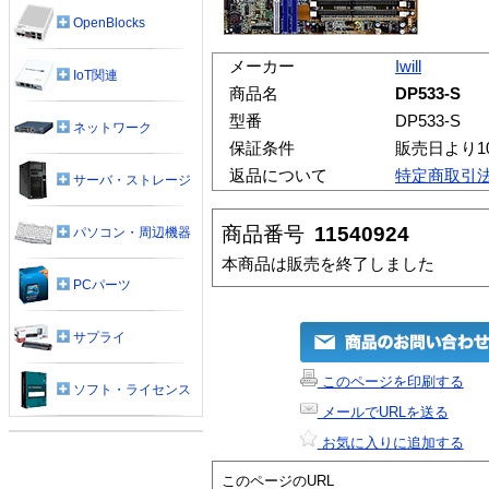
OpenBlocks
メーカー
Iwill
IoT関連
商品名
DP533-S
型番
DP533-S
ネットワーク
保証条件
販売日より1
返品について
特定商取引
サーバ・ストレージ
商品番号
11540924
パソコン・周辺機器
本商品は販売を終了しました
PCパーツ
サプライ
このページを印刷する
ソフト・ライセンス
メールでURLを送る
お気に入りに追加する
このページのURL