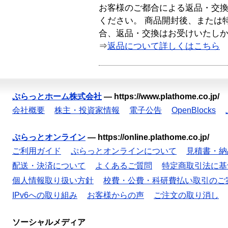
お客様のご都合による返品・交
ください。 商品開封後、または
合、返品・交換はお受けいたし
⇒
返品について詳しくはこちら
ぷらっとホーム株式会社
—
https://www.plathome.co.jp/
会社概要
株主・投資家情報
電子公告
OpenBlocks
ぷらっとオンライン
—
https://online.plathome.co.jp/
ご利用ガイド
ぷらっとオンラインについて
見積書・納
配送・決済について
よくあるご質問
特定商取引法に基
個人情報取り扱い方針
校費・公費・科研費払い取引のご
IPv6への取り組み
お客様からの声
ご注文の取り消し
ソーシャルメディア