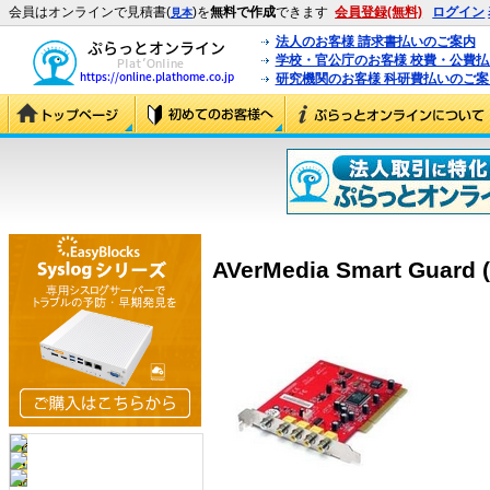
会員はオンラインで見積書(
)を
無料で作成
できます
会員登録(無料)
ログイン
見本
法人のお客様 請求書払いのご案内
学校・官公庁のお客様 校費・公費
研究機関のお客様 科研費払いのご案
AVerMedia Smart Guard (