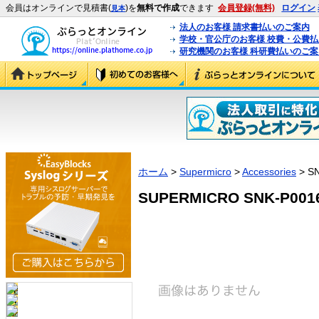
会員はオンラインで見積書(
)を
無料で作成
できます
会員登録(無料)
ログイン
見本
法人のお客様 請求書払いのご案内
学校・官公庁のお客様 校費・公費
研究機関のお客様 科研費払いのご案
ホーム
>
Supermicro
>
Accessories
> S
SUPERMICRO SNK-P0016