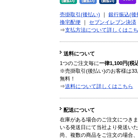
売掛取引(後払い)
｜
銀行振込(後
換宅配便
｜
セブンイレブン決済
⇒
支払方法について詳しくはこ
送料について
1つのご注文毎に
一律1,100円(税
※売掛取引(後払い)のお客様は33
無料！
⇒
送料について詳しくはこちら
配送について
在庫がある場合のご注文につき
いる発送日にて当社より発送い
尚、複数の商品をご注文の場合