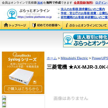
会員はオンラインで見積書(
)を
無料で作成
できます
会員登録(無料)
ログイン
見本
法人のお客様 請求書払いのご案内
学校・官公庁のお客様 校費・公費
研究機関のお客様 科研費払いのご案
ホーム
>
Mitsubishi Electric
>
PowerUP
三菱電機 ★AX-MJR-3.0K-B 