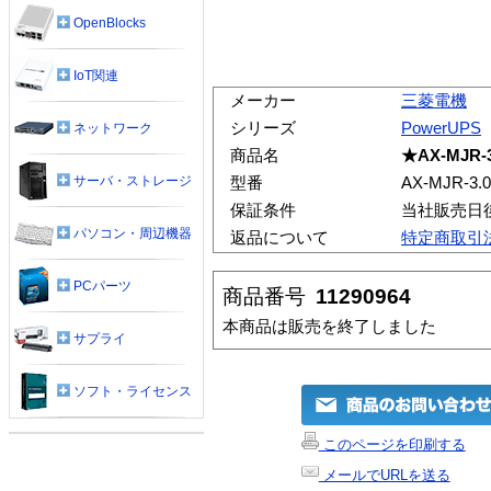
OpenBlocks
IoT関連
メーカー
三菱電機
シリーズ
PowerUPS
ネットワーク
商品名
★AX-MJR-3
サーバ・ストレージ
型番
AX-MJR-3.
保証条件
当社販売日
パソコン・周辺機器
返品について
特定商取引
PCパーツ
商品番号
11290964
本商品は販売を終了しました
サプライ
ソフト・ライセンス
このページを印刷する
メールでURLを送る