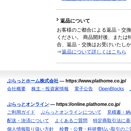
返品について
お客様のご都合による返品・交
ください。 商品開封後、または
合、返品・交換はお受けいたし
⇒
返品について詳しくはこちら
ぷらっとホーム株式会社
—
https://www.plathome.co.jp/
会社概要
株主・投資家情報
電子公告
OpenBlocks
ぷらっとオンライン
—
https://online.plathome.co.jp/
ご利用ガイド
ぷらっとオンラインについて
見積書・納
配送・決済について
よくあるご質問
特定商取引法に基
個人情報取り扱い方針
校費・公費・科研費払い取引のご