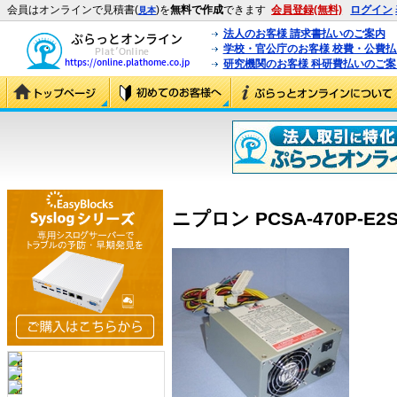
会員はオンラインで見積書(
)を
無料で作成
できます
会員登録(無料)
ログイン
見本
法人のお客様 請求書払いのご案内
学校・官公庁のお客様 校費・公費
研究機関のお客様 科研費払いのご案
ニプロン PCSA-470P-E2S 