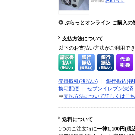
お問合せ
販売価格
ぷらっとオンライン ご購入の
支払方法について
以下のお支払い方法がご利用で
売掛取引(後払い)
｜
銀行振込(後
換宅配便
｜
セブンイレブン決済
⇒
支払方法について詳しくはこ
送料について
1つのご注文毎に
一律1,100円(税