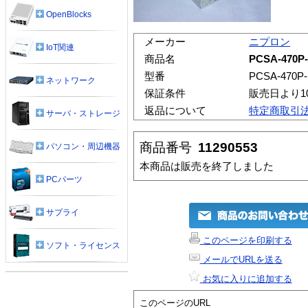
OpenBlocks
メーカー
ニプロン
IoT関連
商品名
PCSA-470P
型番
PCSA-470P
ネットワーク
保証条件
販売日より1
返品について
特定商取引
サーバ・ストレージ
商品番号
11290553
パソコン・周辺機器
本商品は販売を終了しました
PCパーツ
サプライ
このページを印刷する
ソフト・ライセンス
メールでURLを送る
お気に入りに追加する
このページのURL