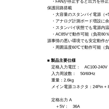
・FANが停止すると出力を停止
保護回路搭載
・大容量のスタンバイ電源（+5
・アナログ計測ボード増設に余裕
・スタンバイ状態でも電源内温
・AC85Vで動作可能（負荷8
源事情の悪い環境でも安定動作
・周囲温度60℃で動作可能（負
■ 製品主要仕様
定格入力電圧： AC100-240V
入力周波数： 50/60Hz
重量：2.6kg
メイン電源コネクタ：24Pin + 8
定格出力 A
＋5V： 36A