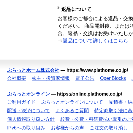
返品について
お客様のご都合による返品・交
ください。 商品開封後、または
合、返品・交換はお受けいたし
⇒
返品について詳しくはこちら
ぷらっとホーム株式会社
—
https://www.plathome.co.jp/
会社概要
株主・投資家情報
電子公告
OpenBlocks
ぷらっとオンライン
—
https://online.plathome.co.jp/
ご利用ガイド
ぷらっとオンラインについて
見積書・納
配送・決済について
よくあるご質問
特定商取引法に基
個人情報取り扱い方針
校費・公費・科研費払い取引のご
IPv6への取り組み
お客様からの声
ご注文の取り消し