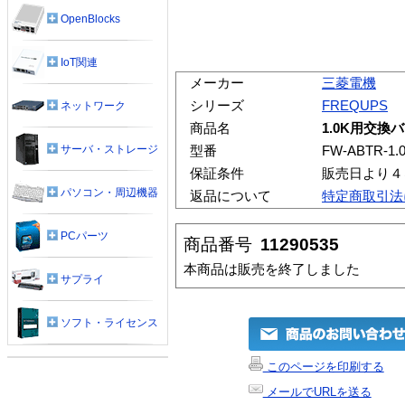
OpenBlocks
IoT関連
メーカー
三菱電機
シリーズ
FREQUPS
ネットワーク
商品名
1.0K用交換
サーバ・ストレージ
型番
FW-ABTR-1.
保証条件
販売日より４
パソコン・周辺機器
返品について
特定商取引法
PCパーツ
商品番号
11290535
本商品は販売を終了しました
サプライ
ソフト・ライセンス
このページを印刷する
メールでURLを送る