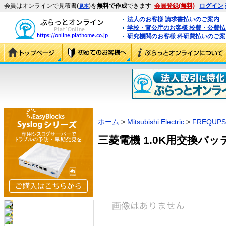
会員はオンラインで見積書(
)を
無料で作成
できます
会員登録(無料)
ログイン
見本
法人のお客様 請求書払いのご案内
学校・官公庁のお客様 校費・公費
研究機関のお客様 科研費払いのご案
ホーム
>
Mitsubishi Electric
>
FREQUPS
三菱電機 1.0K用交換バッテリー