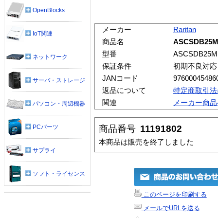
OpenBlocks
メーカー
Raritan
IoT関連
商品名
ASCSDB25
型番
ASCSDB25M
ネットワーク
保証条件
初期不良対応
JANコード
97600045486
サーバ・ストレージ
返品について
特定商取引法
関連
メーカー商品
パソコン・周辺機器
商品番号
11191802
PCパーツ
本商品は販売を終了しました
サプライ
ソフト・ライセンス
このページを印刷する
メールでURLを送る