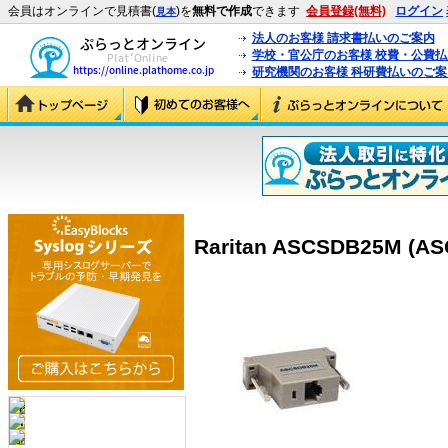
会員はオンラインで見積書(
)を
無料で作成
できます
会員登録(無料)
ログイン
見本
法人のお客様 請求書払いのご案内
学校・官公庁のお客様 校費・公費
研究機関のお客様 科研費払いのご案
Raritan ASCSDB25M (A