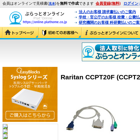
会員はオンラインで見積書(
)を
無料で作成
できます
会員登録(無料)
ログイン
見本
法人のお客様 請求書払いのご案内
学校・官公庁のお客様 校費・公費
研究機関のお客様 科研費払いのご案
Raritan CCPT20F (CCPT2