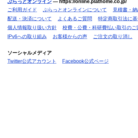
ぷらっとオンライン
—
https://online.plathome.co.jp/
ご利用ガイド
ぷらっとオンラインについて
見積書・納
配送・決済について
よくあるご質問
特定商取引法に基
個人情報取り扱い方針
校費・公費・科研費払い取引のご
IPv6への取り組み
お客様からの声
ご注文の取り消し
ソーシャルメディア
Twitter公式アカウント
Facebook公式ページ