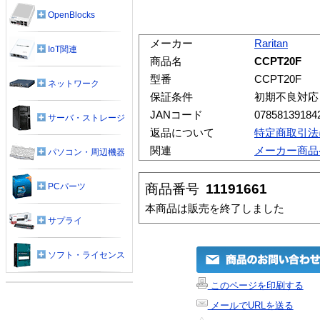
OpenBlocks
メーカー
Raritan
IoT関連
商品名
CCPT20F
型番
CCPT20F
ネットワーク
保証条件
初期不良対応
JANコード
07858139184
サーバ・ストレージ
返品について
特定商取引法
関連
メーカー商品
パソコン・周辺機器
商品番号
11191661
PCパーツ
本商品は販売を終了しました
サプライ
ソフト・ライセンス
このページを印刷する
メールでURLを送る