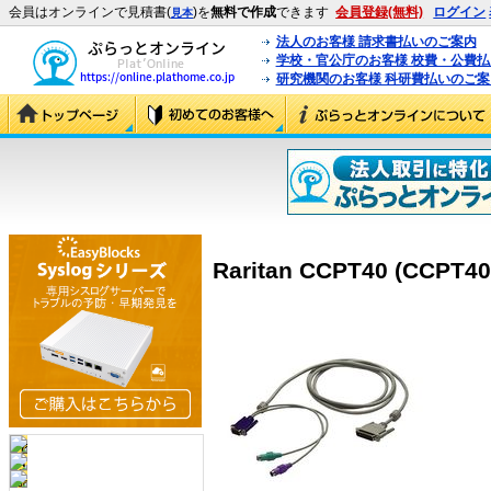
会員はオンラインで見積書(
)を
無料で作成
できます
会員登録(無料)
ログイン
見本
法人のお客様 請求書払いのご案内
学校・官公庁のお客様 校費・公費
研究機関のお客様 科研費払いのご案
Raritan CCPT40 (CCPT40