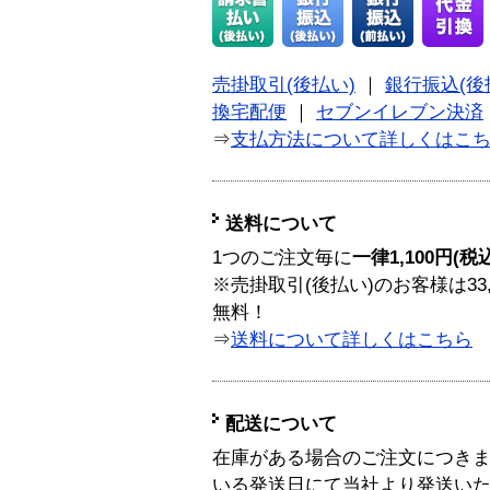
売掛取引(後払い)
｜
銀行振込(後
換宅配便
｜
セブンイレブン決済
⇒
支払方法について詳しくはこ
送料について
1つのご注文毎に
一律1,100円(税
※売掛取引(後払い)のお客様は33
無料！
⇒
送料について詳しくはこちら
配送について
在庫がある場合のご注文につき
いる発送日にて当社より発送い