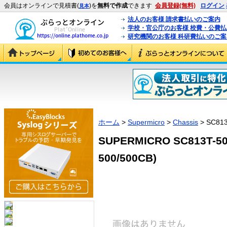
会員はオンラインで見積書(
)を
無料で作成
できます
会員登録(無料)
ログイン
見本
法人のお客様 請求書払いのご案内
学校・官公庁のお客様 校費・公費
研究機関のお客様 科研費払いのご案
ホーム
>
Supermicro
>
Chassis
> SC813
SUPERMICRO SC813T-50
500/500CB)