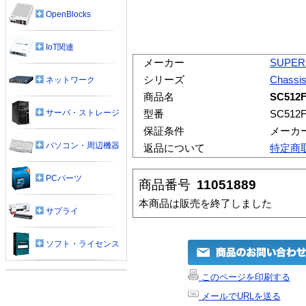
OpenBlocks
IoT関連
メーカー
SUPER
シリーズ
Chassi
ネットワーク
商品名
SC512F
サーバ・ストレージ
型番
SC512F
保証条件
メーカ
パソコン・周辺機器
返品について
特定商
PCパーツ
商品番号
11051889
本商品は販売を終了しました
サプライ
ソフト・ライセンス
このページを印刷する
メールでURLを送る