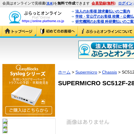
会員はオンラインで見積書(
)を
無料で作成
できます
会員登録(無料)
ログイン
見本
法人のお客様 請求書払いのご案内
学校・官公庁のお客様 校費・公費
研究機関のお客様 科研費払いのご案
ホーム
>
Supermicro
>
Chassis
> SC51
SUPERMICRO SC512F-28