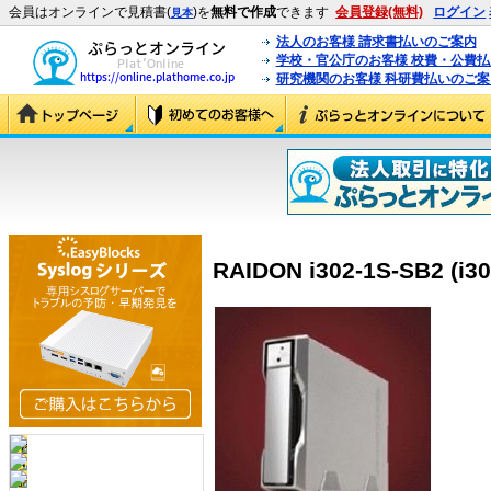
会員はオンラインで見積書(
)を
無料で作成
できます
会員登録(無料)
ログイン
見本
法人のお客様 請求書払いのご案内
学校・官公庁のお客様 校費・公費
研究機関のお客様 科研費払いのご案
RAIDON i302-1S-SB2 (i3