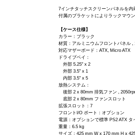
7インチタッチスクリーンパネルを内
付属のブラケットによりラックマウ
【ケース仕様】
カラー：ブラック
材質：アルミニウムフロントパネル , 
対応マザーボード：ATX, Micro ATX
ドライブベイ：
外部 5.25” x 2
外部 3.5” x 1
内部 3.5” x 5
放熱システム：
後部 2 x 80mm 排気ファン , 2050rpm
底部 2 x 80mm ファンスロット
拡張スロット：7
フロントI/O ポート：オプション
電源：オプションで標準 PS2 ATX タ
重量：6.5 kg
サイズ：425 mm W x 170 mm H x 42