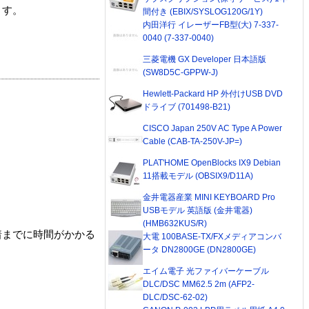
ます。
間付き (EBIX/SYSLOG120G/1Y)
内田洋行 イレーザーFB型(大) 7-337-
0040 (7-337-0040)
三菱電機 GX Developer 日本語版
(SW8D5C-GPPW-J)
Hewlett-Packard HP 外付けUSB DVD
ドライブ (701498-B21)
CISCO Japan 250V AC Type A Power
Cable (CAB-TA-250V-JP=)
PLAT'HOME OpenBlocks IX9 Debian
11搭載モデル (OBSIX9/D11A)
金井電器産業 MINI KEYBOARD Pro
USBモデル 英語版 (金井電器)
(HMB632KUS/R)
着までに時間がかかる
大電 100BASE-TX/FXメディアコンバ
ータ DN2800GE (DN2800GE)
エイム電子 光ファイバーケーブル
DLC/DSC MM62.5 2m (AFP2-
DLC/DSC-62-02)