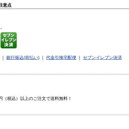
注意点
す。
｜
銀行振込(前払い)
｜
代金引換宅配便
｜
セブンイレブン決済
00円（税込）以上のご注文で送料無料！