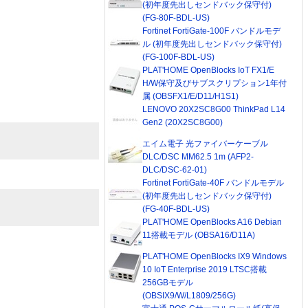
(初年度先出しセンドバック保守付)
(FG-80F-BDL-US)
Fortinet FortiGate-100F バンドルモデ
ル (初年度先出しセンドバック保守付)
(FG-100F-BDL-US)
PLAT'HOME OpenBlocks IoT FX1/E
H/W保守及びサブスクリプション1年付
属 (OBSFX1/E/D11/H1S1)
LENOVO 20X2SC8G00 ThinkPad L14
Gen2 (20X2SC8G00)
エイム電子 光ファイバーケーブル
DLC/DSC MM62.5 1m (AFP2-
DLC/DSC-62-01)
Fortinet FortiGate-40F バンドルモデル
(初年度先出しセンドバック保守付)
(FG-40F-BDL-US)
PLAT'HOME OpenBlocks A16 Debian
11搭載モデル (OBSA16/D11A)
PLAT'HOME OpenBlocks IX9 Windows
10 IoT Enterprise 2019 LTSC搭載
256GBモデル
(OBSIX9/W/L1809/256G)