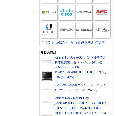
その他、多数のメーカー商品を取り扱ってます
注目の商品
Fortinet FortiGate-60Fバンドルモデル
(初年度先出しセンドバック保守付)
(FG-60F-BDL-US)
Hewlett-Packard HP LCD 8500 コンソ
ール (AF642A)
IBM Flex System コンソール・ブレイ
クアウト・ケーブル (81Y5286)
Fortinet Rack Mount Tray
(FortiGate40F/50E/60E/60F/61F/80E/8
0F/FS-108E) (SP-RACKTRAY-02)
Fortinet FortiGate-80F バンドルモデル