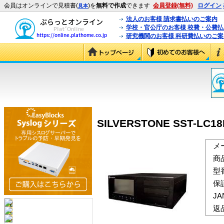
会員はオンラインで見積書(
)を
無料で作成
できます
会員登録(無料)
ログイン
見本
法人のお客様 請求書払いのご案内
学校・官公庁のお客様 校費・公費
研究機関のお客様 科研費払いのご案
SILVERSTONE SST-LC18
メ
商
型
保
J
返