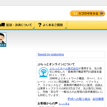
Tweets by platonline
ぷらっとオンラインについて
ぷらっとホーム株式会社
が運用する、法人取
引に特化した「業務用IT機器専門の調達支援
サイト」です。
1999年よりネットワーク機器、サーバ、スト
レージ、パソコン周辺機器、PCパーツ、ソフトウェ
ア、ライセンスなど、業務用IT機器中心に販売。品揃え
は業界トップクラスの約5.5万点です。法人取引に特化
し、学校・官公庁・一般法人のお客様の請求書後払いに
も対応しています。
IPv6への取り組み
会社概要
お客様からの声
もっと見る