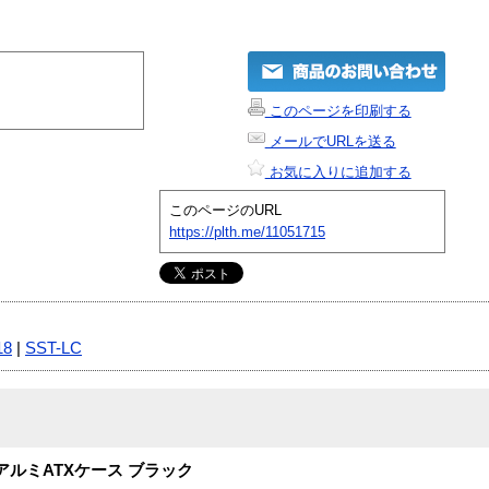
このページを印刷する
メールでURLを送る
お気に入りに追加する
このページのURL
https://plth.me/11051715
18
|
SST-LC
ルミATXケース ブラック