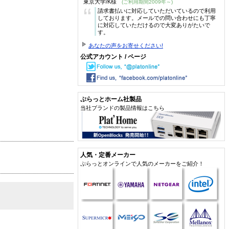
東京大学/K様
(ご利用期間2009年～)
“
請求書払いに対応していただいているので利用
しております。メールでの問い合わせにも丁寧
に対応していただけるので大変ありがたいで
す。
あなたの声をお寄せください!
公式アカウント / ページ
ぷらっとホーム社製品
当社ブランドの製品情報はこちら
人気・定番メーカー
ぷらっとオンラインで人気のメーカーをご紹介！