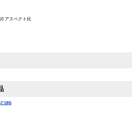
x 10 アスペクト比
品
LC18S