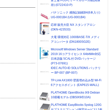
富士通 POS-Cサーマルロール紙(高保
存) (0722410-P)
パナソニック 感熱記録紙B4(6本入り)
UG-0001B4 (UG-0001B4)
応研 販売大臣 NX スタンドアロン
(OKN-423533)
大電 環境対応 1000BASE-T/X メディ
アコンバータ (DN1800SG2E)
Microsoft Windows Server Standard
2019 16コアライセンス 64bitWin対応
日本語版 5CAL付 DVDパッケージ
(P73-07691)
IDEC AUTO-ID SOLUTIONS バッテリ
ー BP-007 (BP-007)
TP-Link AX1800 壁面埋め込み型 Wi-Fi
6アクセスポイント (EAP615-WALL)
PLAT'HOME OpenBlocks IX9 Debian
10搭載モデル (OBSIX9/D10A)
PLAT'HOME EasyBlocks Syslog 120G
サブスクリプション(保守サービス) 1年