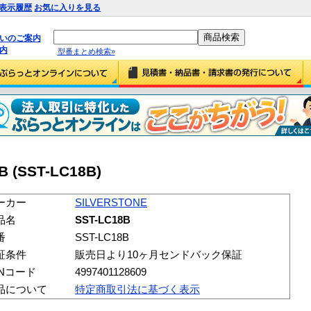
表示履歴
お気に入りを見る
払いのご案内
内
型番まとめ検索»
B (SST-LC18B)
ーカー
SILVERSTONE
品名
SST-LC18B
番
SST-LC18B
証条件
販売日より10ヶ月センドバック保証
ANコード
4997401128609
品について
特定商取引法に基づく表示