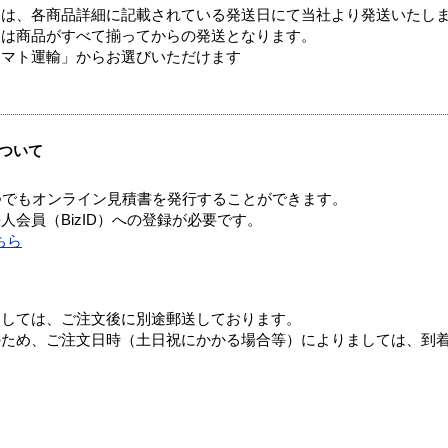
ては、各商品詳細に記載されている発送日にて当社より発送いたし
送は商品がすべて揃ってからの発送となります。
ヤマト運輸」からお選びいただけます
ついて
つでもオンライン見積書を発行することができます。
会員（BizID）への登録が必要です。
ちら
ましては、ご注文後に別途郵送しております。
のため、ご注文日時（土日祝にかかる場合等）によりましては、到