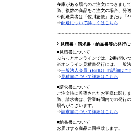
在庫がある場合のご注文につきまし
尚、複数の商品をご注文の場合、発
※配送業者は「佐川急便」または「
⇒
配送について詳しくはこちら
見積書・請求書・納品書等の発行に
■見積書について
ぷらっとオンラインでは、24時間い
※オンライン見積書発行には、一般法人
⇒
一般法人会員（BizID）の詳細はこ
⇒
見積書について詳細はこちら
■請求書について
ご注文時に希望されたお客様に関し
尚、請求書は、営業時間内での発行
場合がございます。
⇒
請求書について詳細はこちら
■納品書について
お届けする商品に同梱致します。