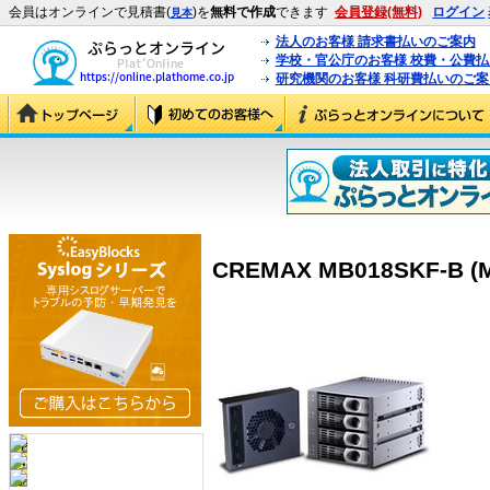
会員はオンラインで見積書(
)を
無料で作成
できます
会員登録(無料)
ログイン
見本
法人のお客様 請求書払いのご案内
学校・官公庁のお客様 校費・公費
研究機関のお客様 科研費払いのご案
CREMAX MB018SKF-B (