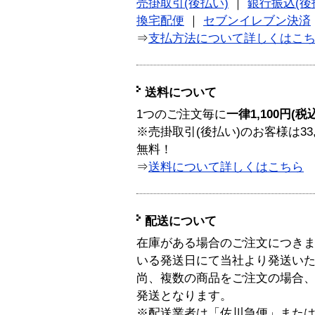
売掛取引(後払い)
｜
銀行振込(後
換宅配便
｜
セブンイレブン決済
⇒
支払方法について詳しくはこ
送料について
1つのご注文毎に
一律1,100円(税
※売掛取引(後払い)のお客様は33
無料！
⇒
送料について詳しくはこちら
配送について
在庫がある場合のご注文につき
いる発送日にて当社より発送い
尚、複数の商品をご注文の場合
発送となります。
※配送業者は「佐川急便」また