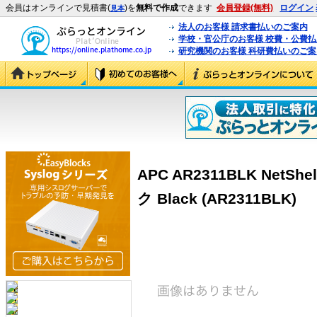
会員はオンラインで見積書(
)を
無料で作成
できます
会員登録(無料)
ログイン
見本
法人のお客様 請求書払いのご案内
学校・官公庁のお客様 校費・公費
研究機関のお客様 科研費払いのご案
APC AR2311BLK NetShe
ク Black (AR2311BLK)