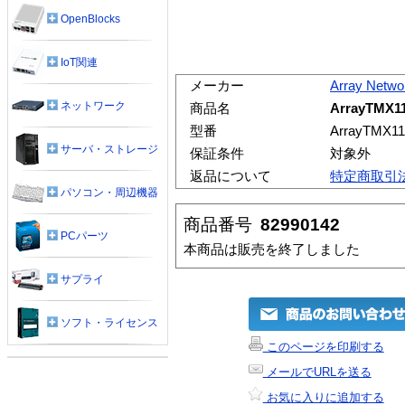
OpenBlocks
IoT関連
メーカー
Array Netwo
ネットワーク
商品名
ArrayTMX
型番
ArrayTMX
サーバ・ストレージ
保証条件
対象外
返品について
特定商取引
パソコン・周辺機器
商品番号
82990142
PCパーツ
本商品は販売を終了しました
サプライ
ソフト・ライセンス
このページを印刷する
メールでURLを送る
お気に入りに追加する