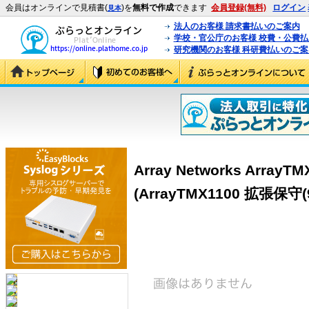
会員はオンラインで見積書(
)を
無料で作成
できます
会員登録(無料)
ログイン
見本
法人のお客様 請求書払いのご案内
学校・官公庁のお客様 校費・公費
研究機関のお客様 科研費払いのご案
Array Networks Array
(ArrayTMX1100 拡張保守(