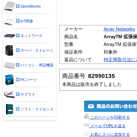
OpenBlocks
IoT関連
メーカー
Array Networks
ネットワーク
商品名
ArrayTM 拡
型番
ArrayTM 拡
サーバ・ストレージ
保証条件
対象外
返品について
特定商取引法に
パソコン・周辺機器
商品番号
82990135
PCパーツ
本商品は販売を終了しました
サプライ
ソフト・ライセンス
このページを印刷する
メールでURLを送る
お気に入りに追加する