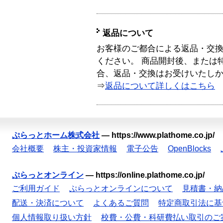
返品について
お客様のご都合による返品・交
ください。 商品開封後、または
合、返品・交換はお受けいたし
⇒
返品について詳しくはこちら
ぷらっとホーム株式会社
—
https://www.plathome.co.jp/
会社概要
株主・投資家情報
電子公告
OpenBlocks
ぷらっとオンライン
—
https://online.plathome.co.jp/
ご利用ガイド
ぷらっとオンラインについて
見積書・納
配送・決済について
よくあるご質問
特定商取引法に基
個人情報取り扱い方針
校費・公費・科研費払い取引のご