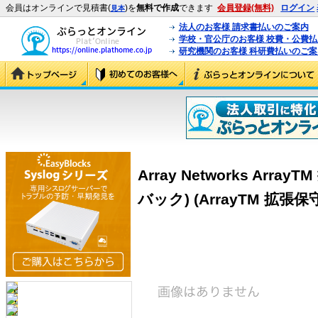
会員はオンラインで見積書(
)を
無料で作成
できます
会員登録(無料)
ログイン
見本
法人のお客様 請求書払いのご案内
学校・官公庁のお客様 校費・公費
研究機関のお客様 科研費払いのご案
Array Networks Ar
バック) (ArrayTM 拡