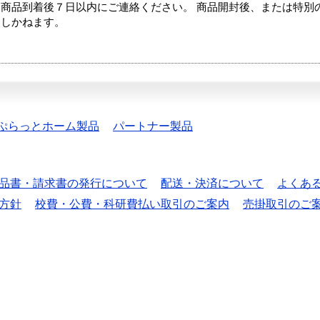
商品到着後７日以内にご連絡ください。 商品開封後、または特別
たしかねます。
ぷらっとホーム製品
パートナー製品
品書・請求書の発行について
配送・決済について
よくあ
方針
校費・公費・科研費払い取引のご案内
売掛取引のご