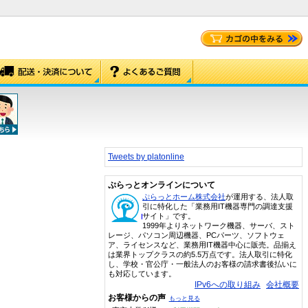
Tweets by platonline
ぷらっとオンラインについて
ぷらっとホーム株式会社
が運用する、法人取
引に特化した「業務用IT機器専門の調達支援
サイト」です。
1999年よりネットワーク機器、サーバ、スト
レージ、パソコン周辺機器、PCパーツ、ソフトウェ
ア、ライセンスなど、業務用IT機器中心に販売。品揃え
は業界トップクラスの約5.5万点です。法人取引に特化
し、学校・官公庁・一般法人のお客様の請求書後払いに
も対応しています。
IPv6への取り組み
会社概要
お客様からの声
もっと見る