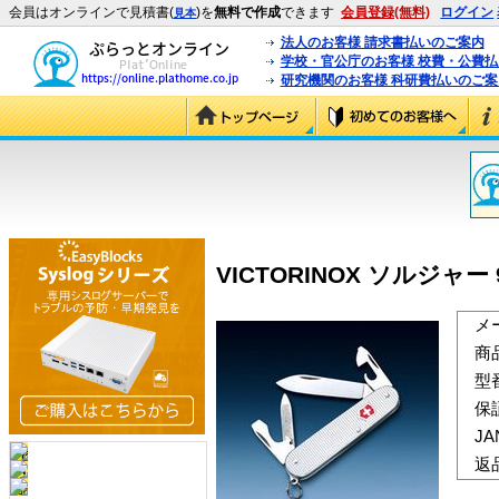
会員はオンラインで見積書(
)を
無料で作成
できます
会員登録(無料)
ログイン
見本
法人のお客様 請求書払いのご案内
学校・官公庁のお客様 校費・公費
研究機関のお客様 科研費払いのご案
VICTORINOX ソルジャー 9
メ
商
型
保
J
返