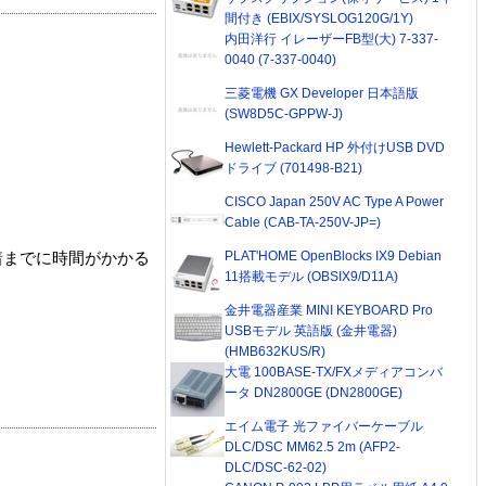
間付き (EBIX/SYSLOG120G/1Y)
内田洋行 イレーザーFB型(大) 7-337-
0040 (7-337-0040)
三菱電機 GX Developer 日本語版
(SW8D5C-GPPW-J)
Hewlett-Packard HP 外付けUSB DVD
ドライブ (701498-B21)
CISCO Japan 250V AC Type A Power
Cable (CAB-TA-250V-JP=)
PLAT'HOME OpenBlocks IX9 Debian
着までに時間がかかる
11搭載モデル (OBSIX9/D11A)
金井電器産業 MINI KEYBOARD Pro
USBモデル 英語版 (金井電器)
(HMB632KUS/R)
大電 100BASE-TX/FXメディアコンバ
ータ DN2800GE (DN2800GE)
エイム電子 光ファイバーケーブル
DLC/DSC MM62.5 2m (AFP2-
DLC/DSC-62-02)