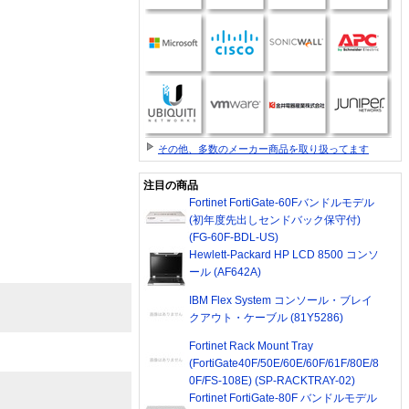
その他、多数のメーカー商品を取り扱ってます
注目の商品
Fortinet FortiGate-60Fバンドルモデル
(初年度先出しセンドバック保守付)
(FG-60F-BDL-US)
Hewlett-Packard HP LCD 8500 コンソ
ール (AF642A)
IBM Flex System コンソール・ブレイ
クアウト・ケーブル (81Y5286)
Fortinet Rack Mount Tray
(FortiGate40F/50E/60E/60F/61F/80E/8
0F/FS-108E) (SP-RACKTRAY-02)
Fortinet FortiGate-80F バンドルモデル