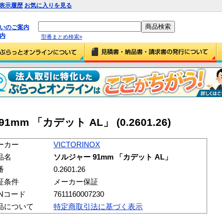
表示履歴
お気に入りを見る
払いのご案内
内
型番まとめ検索»
1mm 「カデット AL」 (0.2601.26)
ーカー
VICTORINOX
品名
ソルジャー 91mm 「カデット AL」
番
0.2601.26
証条件
メーカー保証
ANコード
7611160007230
品について
特定商取引法に基づく表示