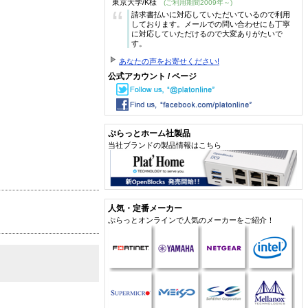
東京大学/K様
(ご利用期間2009年～)
“
請求書払いに対応していただいているので利用
しております。メールでの問い合わせにも丁寧
に対応していただけるので大変ありがたいで
す。
あなたの声をお寄せください!
公式アカウント / ページ
ぷらっとホーム社製品
当社ブランドの製品情報はこちら
人気・定番メーカー
ぷらっとオンラインで人気のメーカーをご紹介！