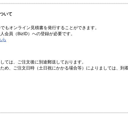
ついて
つでもオンライン見積書を発行することができます。
会員（BizID）への登録が必要です。
ちら
ましては、ご注文後に別途郵送しております。
のため、ご注文日時（土日祝にかかる場合等）によりましては、到