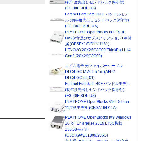
(初年度先出しセンドバック保守付)
(FG-80F-BDL-US)
Fortinet FortiGate-100F バンドルモデ
ル (初年度先出しセンドバック保守付)
(FG-100F-BDL-US)
PLAT'HOME OpenBlocks IoT FX1/E
H/W保守及びサブスクリプション1年付
属 (OBSFX1/E/D11/H1S1)
LENOVO 20X2SC8G00 ThinkPad L14
Gen2 (20X2SC8G00)
エイム電子 光ファイバーケーブル
DLC/DSC MM62.5 1m (AFP2-
DLC/DSC-62-01)
Fortinet FortiGate-40F バンドルモデル
(初年度先出しセンドバック保守付)
(FG-40F-BDL-US)
PLAT'HOME OpenBlocks A16 Debian
11搭載モデル (OBSA16/D11A)
PLAT'HOME OpenBlocks IX9 Windows
10 IoT Enterprise 2019 LTSC搭載
256GBモデル
(OBSIX9/W/L1809/256G)