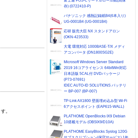
富士通 POS-Cサーマルロール紙(高保
存) (0722410-P)
パナソニック 感熱記録紙B4(6本入り)
UG-0001B4 (UG-0001B4)
応研 販売大臣 NX スタンドアロン
(OKN-423533)
大電 環境対応 1000BASE-T/X メディ
アコンバータ (DN1800SG2E)
Microsoft Windows Server Standard
2019 16コアライセンス 64bitWin対応
日本語版 5CAL付 DVDパッケージ
(P73-07691)
IDEC AUTO-ID SOLUTIONS バッテリ
ー BP-007 (BP-007)
TP-Link AX1800 壁面埋め込み型 Wi-Fi
6アクセスポイント (EAP615-WALL)
ます。
PLAT'HOME OpenBlocks IX9 Debian
10搭載モデル (OBSIX9/D10A)
PLAT'HOME EasyBlocks Syslog 120G
サブスクリプション(保守サービス) 1年