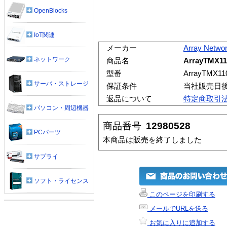
OpenBlocks
IoT関連
メーカー
Array Netwo
ネットワーク
商品名
ArrayTMX11
型番
ArrayTMX110
サーバ・ストレージ
保証条件
当社販売日
返品について
特定商取引
パソコン・周辺機器
商品番号
12980528
PCパーツ
本商品は販売を終了しました
サプライ
ソフト・ライセンス
このページを印刷する
メールでURLを送る
お気に入りに追加する