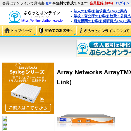
会員はオンラインで見積書(
)を
無料で作成
できます
会員登録(無料)
ログイン
見本
法人のお客様 請求書払いのご案内
学校・官公庁のお客様 校費・公費
研究機関のお客様 科研費払いのご案
Array Networks ArrayTM
Link)