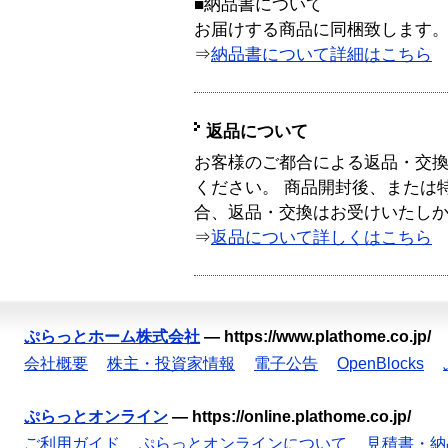
■納品書について
お届けする商品に同梱致します
⇒
納品書について詳細はこちら
返品について
お客様のご都合による返品・交
ください。 商品開封後、または
合、返品・交換はお受けいたし
⇒
返品について詳しくはこちら
ぷらっとホーム株式会社
—
https://www.plathome.co.jp/
会社概要
株主・投資家情報
電子公告
OpenBlocks
ぷらっとオンライン
—
https://online.plathome.co.jp/
ご利用ガイド
ぷらっとオンラインについて
見積書・納