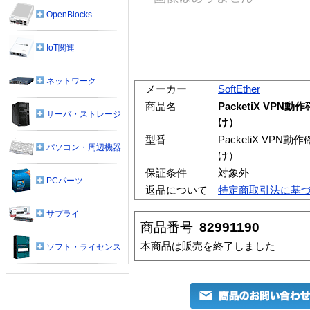
OpenBlocks
IoT関連
ネットワーク
メーカー
SoftEther
商品名
PacketiX V
サーバ・ストレージ
け）
型番
PacketiX V
パソコン・周辺機器
け）
保証条件
対象外
PCパーツ
返品について
特定商取引法に基
サプライ
商品番号
82991190
本商品は販売を終了しました
ソフト・ライセンス