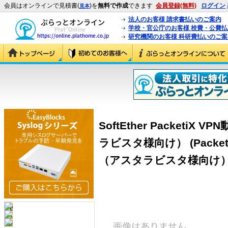
会員はオンラインで見積書(
)を
無料で作成
できます
会員登録(無料)
ログイン
見本
法人のお客様 請求書払いのご案内
学校・官公庁のお客様 校費・公費
研究機関のお客様 科研費払いのご案
SoftEther Packeti
ラビスタ様向け） (Packe
（アスタラビスタ様向け）